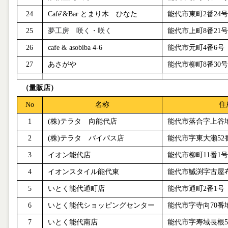
24
Café'&Bar
とまり木 ひなた
能代市東町
2
番
24
号
25
夢工房 咲く・咲く
能代市上町
8
番
21
号
26
cafe & asobiba 4-6
能代市元町
4
番
6
号
27
あさがや
能代市柳町
8
番
30
号
（量販店）
No
名称
住
1
(
株
)
テラタ 向能代店
能代市落合字上谷
2
(
株
)
テラタ バイパス店
能代市字東大瀬
52
3
イオン能代店
能代市柳町
11
番
1
号
4
イオンスタイル能代東
能代市鰄渕字古屋
5
いとく能代通町店
能代市通町
2
番
1
号
6
いとく能代ショッピングセンター
能代市字寺向
70
番
7
いとく能代南店
能代市字寿域長根
5