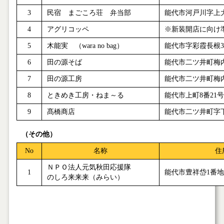
3
民宿 まごころ荘 弁当部
能代市河戸川字上
4
アグリコッペ
※新装開店に向け
5
木能実 （
wara no bag
）
能代市字彩霞長根
3
6
田の源そば
能代市二ツ井町梅
7
田の源工房
能代市二ツ井町梅
8
ときめき工房・ねま～る
能代市上町
8
番
21
号
9
髙橋商店
能代市二ツ井町字
（その他）
No
名称
住
ＮＰＯ法人元気秋田応援隊
1
能代市豊祥岱
1
番地
のしろ来来来（みらい）