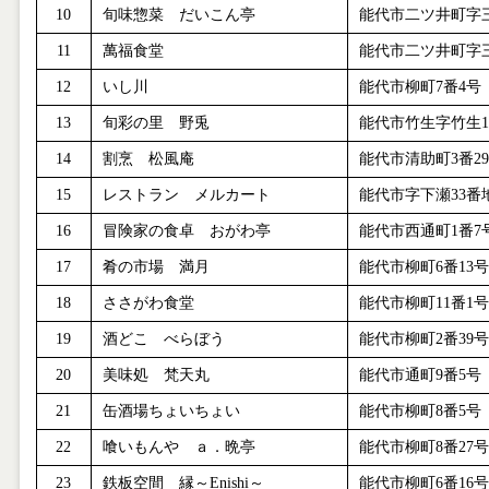
10
旬味惣菜 だいこん亭
能代市二ツ井町字
11
萬福食堂
能代市二ツ井町字
12
いし川
能代市柳町
7
番
4
号
13
旬彩の里 野兎
能代市竹生字竹生
1
14
割烹 松風庵
能代市清助町
3
番
29
15
レストラン メルカート
能代市字下瀬
33
番
16
冒険家の食卓 おがわ亭
能代市西通町
1
番
7
17
肴の市場 満月
能代市柳町
6
番
13
号
18
ささがわ食堂
能代市柳町
11
番
1
号
19
酒どこ べらぼう
能代市柳町
2
番
39
号
20
美味処 梵天丸
能代市通町
9
番
5
号
21
缶酒場ちょいちょい
能代市柳町
8
番
5
号
22
喰いもんや ａ．晩亭
能代市柳町
8
番
27
号
23
鉄板空間 縁～
Enishi
～
能代市柳町
6
番
16
号