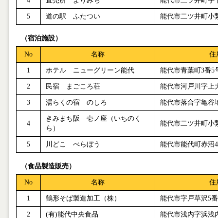
4
直売所 よりみち
能代市二ツ井町字
5
道の駅 ふたつい
能代市二ツ井町小
（宿泊施設）
No
名称
住
1
ホテル ニューグリーン能代
能代市青葉町
3
番
5
2
民宿 まごころ荘
能代市河戸川字上
3
湯らくの宿 のしろ
能代市落合字亀谷
きみまち阪 壱ノ座（いちのく
4
能代市二ツ井町小
ら）
5
川どこ べらぼう
能代市能代町赤沼
4
（食品製造販売）
No
名称
住
1
鶴形そば製造加工（株）
能代市字戸草沢
5
番
2
(
有
)
能代中央食品
能代市浅内字浜浅