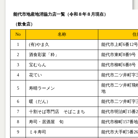
能代市地産地消協力店一覧（令和８年８月現在）
（飲食店）
No
名称
住
1
(
有
)
やま久
能代市上町
6
番
12
号
2
酒食彩宴「粋」
能代市東町
8
番
9
号
3
宝むらん
能代市柳町
6
番
8
号
4
花てい
能代市二ツ井町字
能代市二ツ井町飛
5
寿晴ラーメン
地
6
暖（だん）
能代市二ツ井町字
7
十割そば専門店 そばこまち
能代市明治町
15
番
2
8
寿司・居酒屋 旬
能代市柳町
157
番地
9
ミキ寿司
能代市大手町
5
番
26