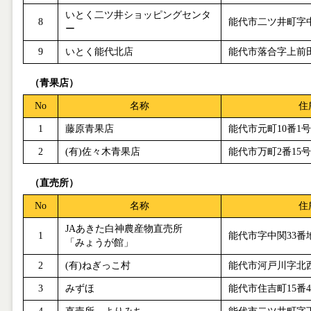
いとく二ツ井ショッピングセンタ
8
能代市二ツ井町字
ー
9
いとく能代北店
能代市落合字上前
（青果店）
No
名称
住
1
藤原青果店
能代市元町
10
番
1
号
2
(
有
)
佐々木青果店
能代市万町
2
番
15
号
（直売所）
No
名称
住
JA
あきた白神農産物直売所
1
能代市字中関
33
番
「みょうが館」
2
(
有
)
ねぎっこ村
能代市河戸川字北
3
みずほ
能代市住吉町
15
番
4