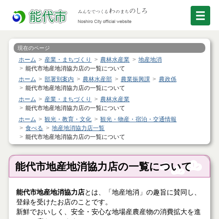
現在のページ
ホーム
産業・まちづくり
農林水産業
地産地消
能代市地産地消協力店の一覧について
ホーム
部署別案内
農林水産部
農業振興課
農政係
能代市地産地消協力店の一覧について
ホーム
産業・まちづくり
農林水産業
能代市地産地消協力店の一覧について
ホーム
観光・教育・文化
観光・物産・宿泊・交通情報
食べる
地産地消協力店一覧
能代市地産地消協力店の一覧について
能代市地産地消協力店の一覧について
能代市地産地消協力店
とは
、「地産地消」の趣旨に賛同し、
登録を受けたお店のことです。
新鮮でおいしく、安全・安心な地場産農産物の消費拡大を進