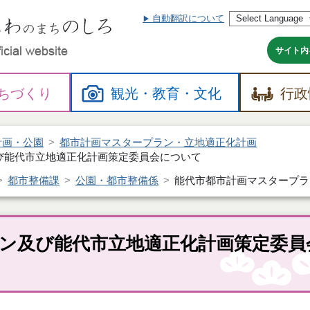
自動翻訳について
本
文
へ
サイト内
ちづくり
観光・
教育・
文化
行政
計画・公園
都市計画マスタープラン・立地適正化計画
び能代市立地適正化計画策定委員会について
都市整備課
公園・都市整備係
能代市都市計画マスタープラ
ン及び能代市立地適正化計画策定委員