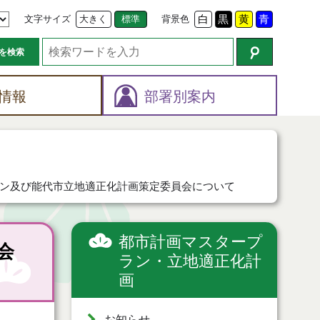
文字サイズ
大きく
標準
背景色
白
黒
黄
青
を検索
情報
部署別案内
ン及び能代市立地適正化計画策定委員会について
都市計画マスタープ
会
ラン・立地適正化計
画
お知らせ