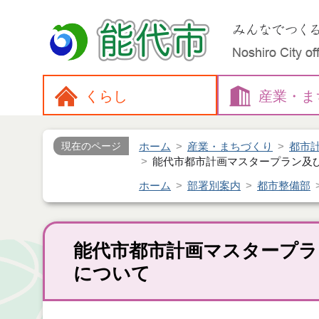
くらし
産業・
ま
ホーム
産業・まちづくり
都市
現在のページ
能代市都市計画マスタープラン及
ホーム
部署別案内
都市整備部
能代市都市計画マスタープラ
について