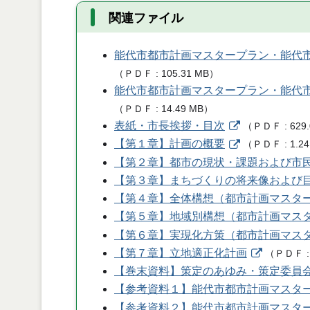
関連ファイル
能代市都市計画マスタープラン・能代
（
ＰＤＦ
105.31 MB
）
能代市都市計画マスタープラン・能代
（
ＰＤＦ
14.49 MB
）
表紙・市長挨拶・目次
（
ＰＤＦ
629
【第１章】計画の概要
（
ＰＤＦ
1.2
【第２章】都市の現状・課題および市
【第３章】まちづくりの将来像および
【第４章】全体構想（都市計画マスタ
【第５章】地域別構想（都市計画マスター
【第６章】実現化方策（都市計画マス
【第７章】立地適正化計画
（
ＰＤＦ
【巻末資料】策定のあゆみ・策定委員
【参考資料１】能代市都市計画マスタ
【参考資料２】能代市都市計画マスタ