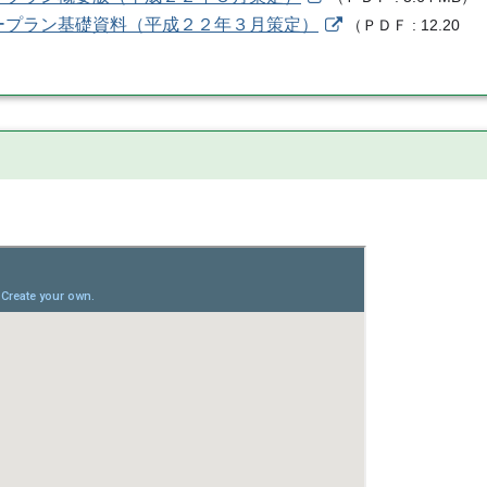
ープラン基礎資料（平成２２年３月策定）
（
ＰＤＦ
12.20