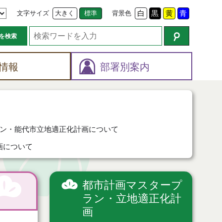
文字サイズ
大きく
標準
背景色
白
黒
黄
青
を検索
情報
部署別案内
ン・能代市立地適正化計画について
画について
都市計画マスタープ
ラン・立地適正化計
画