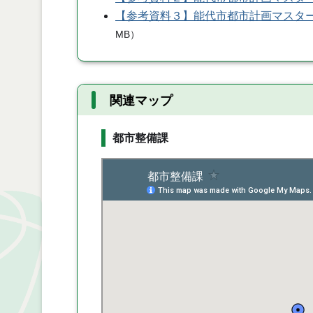
【参考資料３】能代市都市計画マスタ
MB
）
関連マップ
都市整備課