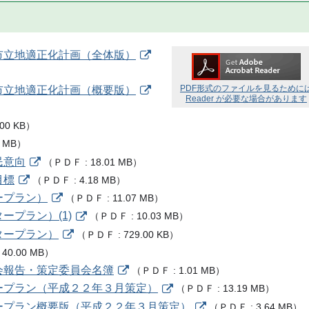
市立地適正化計画（全体版）
PDF形式のファイルを見るために
市立地適正化計画（概要版）
Reader が必要な場合があります
.00 KB
）
4 MB
）
民意向
（
ＰＤＦ
18.01 MB
）
目標
（
ＰＤＦ
4.18 MB
）
ープラン）
（
ＰＤＦ
11.07 MB
）
プラン）(1)
（
ＰＤＦ
10.03 MB
）
タープラン）
（
ＰＤＦ
729.00 KB
）
40.00 MB
）
会報告・策定委員会名簿
（
ＰＤＦ
1.01 MB
）
ープラン（平成２２年３月策定）
（
ＰＤＦ
13.19 MB
）
ープラン概要版（平成２２年３月策定）
（
ＰＤＦ
3.64 MB
）