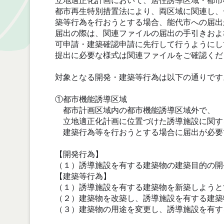
立地適正化計画において、居住誘導区域・都市
都市再生特別措置法により、両区域に関連し、
築等行為を行おうとする場合、能代市への届出
届出の際は、関連ファイルの届出の手引きおよ
可申請・建築確認申請に先行して行うようにし
提出に必要な様式は関連ファイルをご確認くだ
対象となる開発・建築等行為は以下の通りです
①都市機能誘導区域
都市計画区域内の都市機能誘導区域外で、
立地適正化計画に位置づけた誘導施設に関す
建築行為等を行おうとする場合に届出が必要
【開発行為】
（１）誘導施設を有する建築物の建築目的の開
【建築等行為】
（１）誘導施設を有する建築物を新築しようと
（２）建築物を改築し、誘導施設を有する建築
（３）建築物の用途を変更し、誘導施設を有す