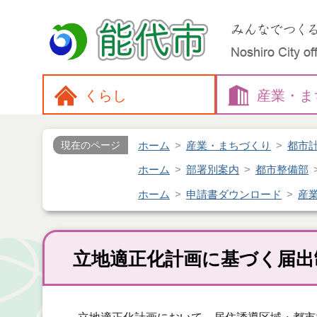
くらし
産業・
ま
ホーム
産業・まちづくり
都市
現在のページ
ホーム
部署別案内
都市整備部
ホーム
申請書ダウンロード
産
立地適正化計画に基づく届出