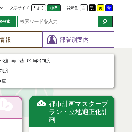
文字サイズ
大きく
標準
背景色
白
黒
黄
青
を検索
情報
部署別案内
正化計画に基づく届出制度
制度
制度
都市計画マスタープ
ラン・立地適正化計
画