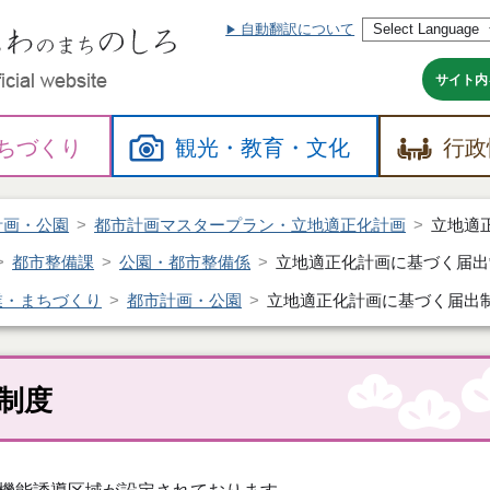
自動翻訳について
本
文
へ
サイト内
ちづくり
観光・
教育・
文化
行政
計画・公園
都市計画マスタープラン・立地適正化計画
立地適
都市整備課
公園・都市整備係
立地適正化計画に基づく届出
業・まちづくり
都市計画・公園
立地適正化計画に基づく届出
制度