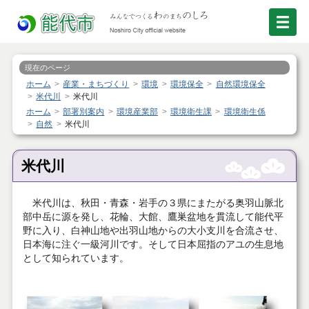
現在のページ
ホーム
産業・まちづくり
環境
環境保全
自然環境保全
米代川
米代川
ホーム
部署別案内
環境産業部
環境衛生課
環境衛生係
自然
米代川
米代川
米代川は、秋田・青森・岩手の３県にまたがる奥羽山脈北
部中岳に源を発し、花輪、大館、鷹巣盆地を貫流して能代平
野に入り、白神山地や出羽山地からの大小支川を合流させ、
日本海に注ぐ一級河川です。そして日本屈指のアユの生息地
として知られています。