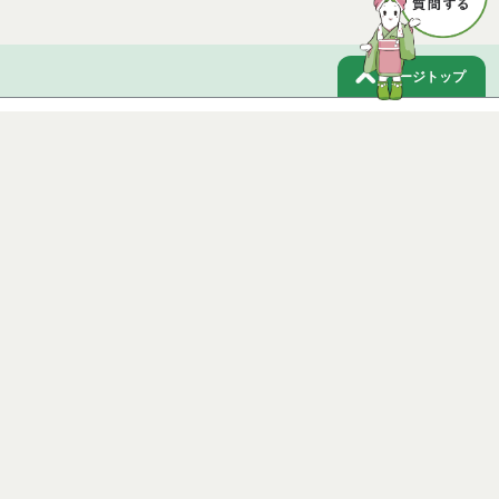
ページトップ
庁舎案内
市へのアクセス
窓口と受付時間
個人情報保護
免責事項
サイトマップ
著作権
Noshiro City
【本庁舎】
〒016-8501 秋田県能代市上町1番3号 電話 0185-52-2111
【二ツ井町庁舎】