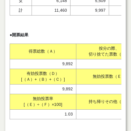
女
6,148
5,509
計
11,460
9,997
●開票結果
按分の際、
得票総数（Ａ）
切り捨てた票数（Ｂ）
9,892
有効投票数（Ｄ）
無効投票数（Ｅ）
[（Ａ）+（Ｂ）+（Ｃ）]
9,892
無効投票率
持ち帰りその他（Ｇ）
[（Ｅ）÷（Ｆ）×100]
1.03