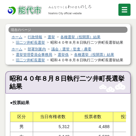
現在のページ
ホーム
行政情報
選挙
各種選挙（投開票）結果
旧二ツ井町長選挙
昭和４０年８月８日執行二ツ井町長選挙結果
ホーム
部署別案内
議会・選管・監査・農委
選挙管理委員会事務局
選挙係
各種選挙（投開票）結果
旧二ツ井町長選挙
昭和４０年８月８日執行二ツ井町長選挙結果
昭和４０年８月８日執行二ツ井町長選挙
結果
●投票結果
区分
当日有権者数
投票者数
投票率
男
5,312
4,488