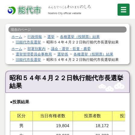
現在のページ
ホーム
行政情報
選挙
各種選挙（投開票）結果
旧能代市長選挙
昭和５４年４月２２日執行能代市長選挙結果
ホーム
部署別案内
議会・選管・監査・農委
選挙管理委員会事務局
選挙係
各種選挙（投開票）結果
旧能代市長選挙
昭和５４年４月２２日執行能代市長選挙結果
昭和５４年４月２２日執行能代市長選挙
結果
●投票結果
区分
当日有権者数
投票者数
投票率
男
19,804
18,172