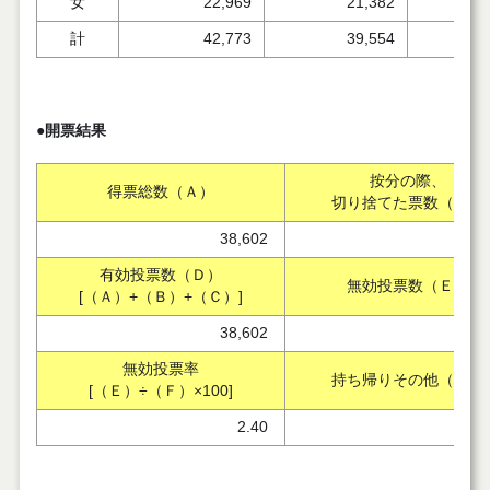
女
22,969
21,382
計
42,773
39,554
●開票結果
按分の際、
得票総数（Ａ）
切り捨てた票数（Ｂ）
38,602
有効投票数（Ｄ）
無効投票数（Ｅ）
[（Ａ）+（Ｂ）+（Ｃ）]
38,602
無効投票率
持ち帰りその他（Ｇ）
[（Ｅ）÷（Ｆ）×100]
2.40