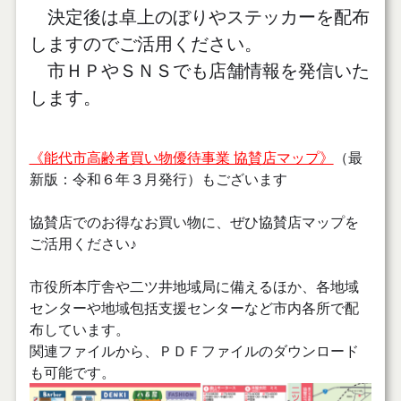
決定後は卓上のぼりやステッカーを配布
しますのでご活用ください。
市ＨＰやＳＮＳでも店舗情報を発信いた
します。
《能代市高齢者買い物優待事業 協賛店マップ》
（最
新版：令和６年３月発行）もございます
協賛店でのお得なお買い物に、ぜひ協賛店マップを
ご活用ください♪
市役所本庁舎や二ツ井地域局に備えるほか、各地域
センターや地域包括支援センターなど市内各所で配
布しています。
関連ファイルから、ＰＤＦファイルのダウンロード
も可能です。