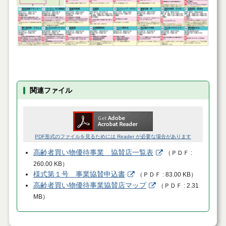
関連ファイル
PDF形式のファイルを見るためには Reader が必要な場合があります
高齢者買い物優待事業 協賛店一覧表
（
ＰＤＦ
260.00 KB
）
様式第１号 事業協賛申込書
（
ＰＤＦ
83.00 KB
）
高齢者買い物優待事業協賛店マップ
（
ＰＤＦ
2.31
MB
）