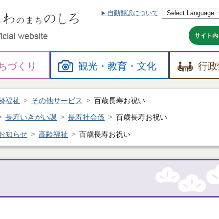
自動翻訳について
本
文
へ
サイト内
ちづくり
観光・
教育・
文化
行政
齢福祉
その他サービス
百歳長寿お祝い
長寿いきがい課
長寿社会係
百歳長寿お祝い
お知らせ
高齢福祉
百歳長寿お祝い