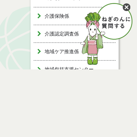
介護保険係
介護認定調査係
地域ケア推進係
地域包括支援センター
能代ふれあいプラザ・サンピ
ノ
ページ情報
公開日
2009年12月15日