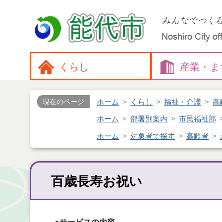
くらし
産業・
ま
ホーム
くらし
福祉・介護
高
現在のページ
ホーム
部署別案内
市民福祉部
ホーム
対象者で探す
高齢者
百歳長寿お祝い