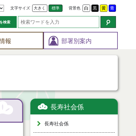
文字サイズ
大きく
標準
背景色
白
黒
黄
青
を検索
情報
部署別案内
長寿社会係
長寿社会係