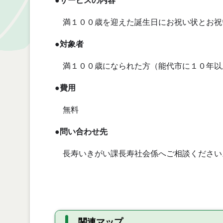
●サービスの内容
満１００歳を迎えた誕生日にお祝い状とお祝
●対象者
満１００歳になられた方（能代市に１０年以
●
費用
無料
●問い合わせ先
長寿いきがい課長寿社会係へご相談ください
関連マップ