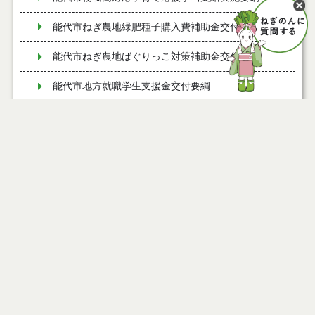
能代市ねぎ農地緑肥種子購入費補助金交付要綱
能代市ねぎ農地ばぐりっこ対策補助金交付要綱
能代市地方就職学生支援金交付要綱
能代市章の使用について
本庁舎１階待合スペースへ設置した広告モニターの
広告を募集しています。
市民ギャラリーの利用について
大会議室（旧議事堂）とさくら庭の利用について
カレンダーの再利用について（御礼）
市制２０周年記念式典の開催について
例規集・要綱集