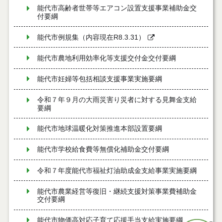
能代市高齢者世帯等エアコン設置支援事業補助金交
付要綱
能代市例規集（内容現在R8.3.31）
能代市農地利用効率化等支援交付金交付要綱
能代市妊婦等包括相談支援事業実施要綱
令和７年９月の大雨災害り災者に対する見舞金支給
要綱
能代市地球温暖化対策推進本部設置要綱
能代市学校給食費等無償化補助金交付要綱
令和７年度能代市福祉灯油助成金支給事業実施要綱
能代市農業経営等復旧・継続支援対策事業費補助金
交付要綱
能代市物価高対応子育て応援手当支給実施要綱