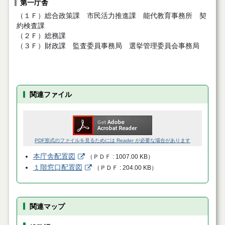
第一庁舎
（１Ｆ）総合政策課 市民活力推進課 能代教育事務所 契
約検査課
（２Ｆ）総務課
（３Ｆ）財政課 監査委員事務局 選挙管理委員会事務局
関連ファイル
PDF形式のファイルを見るためには Reader が必要な場合があります
本庁舎配置図
（
ＰＤＦ
1007.00 KB
）
１階窓口配置図
（
ＰＤＦ
204.00 KB
）
関連マップ