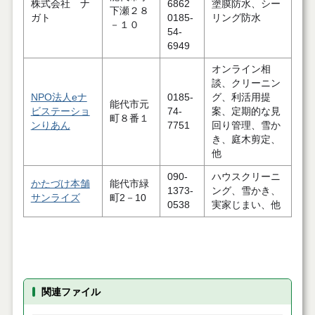
株式会社 ナ
6862
塗膜防水、シー
下瀬２８
ガト
0185-
リング防水
－１０
54-
6949
オンライン相
談、クリーニン
NPO法人eナ
0185-
グ、利活用提
能代市元
ビステーショ
74-
案、定期的な見
町８番１
ンりあん
7751
回り管理、雪か
き、庭木剪定、
他
090-
ハウスクリーニ
かたづけ本舗
能代市緑
1373-
ング、雪かき、
サンライズ
町2－10
0538
実家じまい、他
関連ファイル