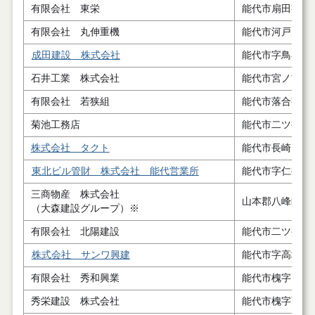
有限会社 東栄
能代市扇田字四
有限会社 丸伸重機
能代市河戸川字
成田建設 株式会社
能代市字鳥小屋
石井工業 株式会社
能代市宮ノ前７
有限会社 若狭組
能代市落合字中
菊池工務店
能代市二ツ井町
株式会社 タクト
能代市長崎１８
東北ビル管財 株式会社 能代営業所
能代市字仁井田
三商物産 株式会社
山本郡八峰町八
（大森建設グループ）※
有限会社 北陽建設
能代市二ツ井町
株式会社 サンワ興建
能代市字高塙６
有限会社 秀和興業
能代市槐字四日
秀栄建設 株式会社
能代市槐字西田