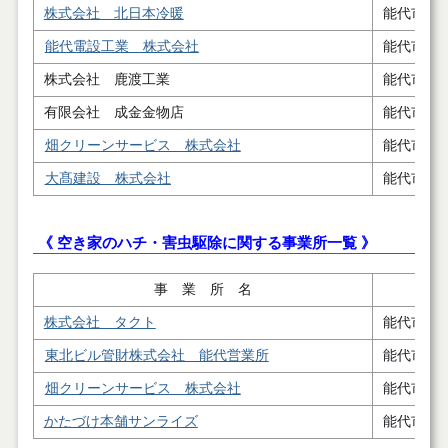
株式会社 北日本冷暖
能代市字
能代電設工業 株式会社
能代市浜
株式会社 鹿渡工業
能代市浅
有限会社 成金金物店
能代市二
畑クリーンサービス 株式会社
能代市扇
大髙建設 株式会社
能代市落
《 空き家のハチ・害虫駆除に関する事業所一覧 》
事 業 所 名
株式会社 タクト
能代市長
東北ビル管財株式会社 能代営業所
能代市河
畑クリーンサービス 株式会社
能代市扇
かたづけ本舗サンライズ
能代市緑町