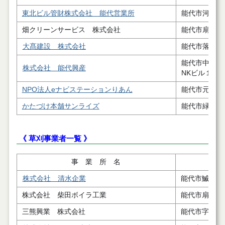
東北ビル管財株式会社 能代営業所
能代市河戸川
畑クリーンサービス 株式会社
能代市扇田字
大髙建設 株式会社
能代市落合字
能代市中和
株式会社 能代興産
NKビル１階
NPO法人eナビステーションりあん
能代市元町８
かたづけ本舗サンライズ
能代市緑町2－
《 草刈事業者一覧 》
事 業 所 名
株式会社 清水企業
能代市鰄渕字
株式会社 柴田ボイラ工業
能代市扇田字
三熊興業 株式会社
能代市字後谷