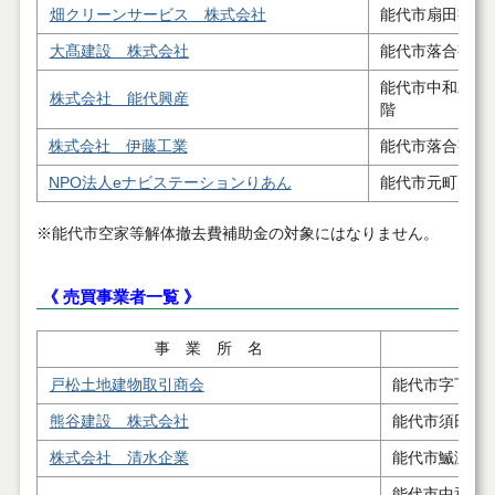
畑クリーンサービス 株式会社
能代市扇田字扇
大髙建設 株式会社
能代市落合字下
能代市中和二丁
株式会社 能代興産
階
株式会社 伊藤工業
能代市落合字下
NPO法人eナビステーションりあん
能代市元町８番
※能代市空家等解体撤去費補助金の対象にはなりません。
《 売買事業者一覧 》
事 業 所 名
戸松土地建物取引商会
能代市字下野
熊谷建設 株式会社
能代市須田字
株式会社 清水企業
能代市鰄渕字
能代市中和二