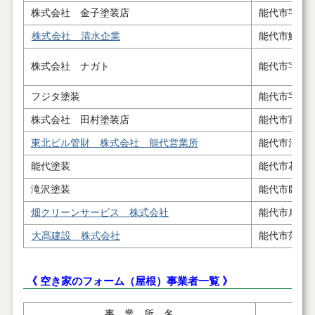
株式会社 金子塗装店
能代市字下
株式会社 清水企業
能代市鰄渕
株式会社 ナガト
能代市字下
フジタ塗装
能代市字悪
株式会社 田村塗装店
能代市富町
東北ビル管財 株式会社 能代営業所
能代市河戸
能代塗装
能代市花園
滝沢塗装
能代市臥竜
畑クリーンサービス 株式会社
能代市扇田
大髙建設 株式会社
能代市落合
《 空き家のフォーム（屋根）事業者一覧 》
事 業 所 名