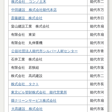
株式会社 コンノ土木
能代市二ツ井
中田建設 株式会社能代本店
能代市万町４
斎藤建設 株式会社
能代市日吉町
畠山建設工業 株式会社
能代市扇田字
有限会社 東栄
能代市扇田字
有限会社 丸伸重機
能代市河戸川
公益社団法人能代市シルバー人材センター
能代市青葉町
石井工業 株式会社
能代市宮ノ前
有限会社 若狭組
能代市落合字
株式会社 高武建設
能代市二ツ井
株式会社 タクト
能代市長崎１
東北ビル管財株式会社 能代営業所
能代市河戸川
畑クリーンサービス株式会社
能代市扇田字
大髙建設 株式会社
能代市落合字