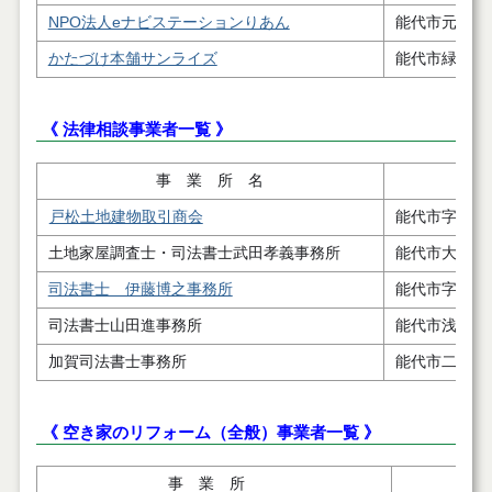
NPO法人eナビステーションりあん
能代市元町８
かたづけ本舗サンライズ
能代市緑町2－
《 法律相談事業者一覧 》
事 業 所 名
戸松土地建物取引商会
能代市字下野
土地家屋調査士・司法書士武田孝義事務所
能代市大町１
司法書士 伊藤博之事務所
能代市字寿域
司法書士山田進事務所
能代市浅内字
加賀司法書士事務所
能代市二ツ井
《 空き家のリフォーム（全般）事業者一覧 》
事 業 所