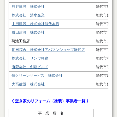
熊谷建設 株式会社
能代市須田
株式会社 清水企業
能代市鰄渕
中田建設 株式会社能代本店
能代市万町
成田建設 株式会社
能代市字鳥
菊池工務店
能代市二ツ
朝日綜合 株式会社アパマンショップ能代店
能代市字寿
株式会社 サンワ興建
能代市字高
有限会社 創建ビルド
能代市字養
畑クリーンサービス 株式会社
能代市扇田
大髙建設 株式会社
能代市落合
《 空き家のリフォーム（塗装）事業者一覧 》
事 業 所 名