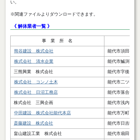
い。
※関連ファイルよりダウンロードできます。
《 解体業者一覧 》
事 業 所 名
熊谷建設 株式会社
能代市須田字屋
株式会社 清水企業
能代市鰄渕字下
三熊興業 株式会社
能代市字後谷地
株式会社 コンノ土木
能代市二ツ井町
株式会社 日沼工務店
能代市落合字古
株式会社 三興企画
能代市浅内字玉
中田建設 株式会社能代本店
能代市万町４番
斎藤建設 株式会社
能代市日吉町６
畠山建設工業 株式会社
能代市扇田字白