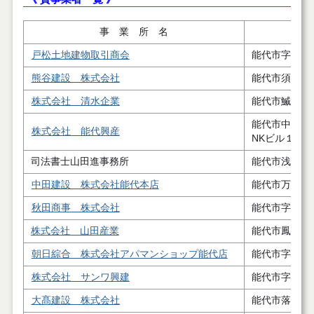
事 業 所 名
戸松土地建物取引商会
能代市字下野
熊谷建設 株式会社
能代市須田字
株式会社 清水企業
能代市鰄渕字
能代市中和
株式会社 能代興産
NKビル１階
司法書士山田進事務所
能代市浅内字
中田建設 株式会社能代本店
能代市万町４
秋田商事 株式会社
能代市字大瀬
株式会社 山田産業
能代市鳳凰岱
朝日綜合 株式会社アパマンショップ能代店
能代市字寿域
株式会社 サンワ興建
能代市字高塙
大髙建設 株式会社
能代市落合字