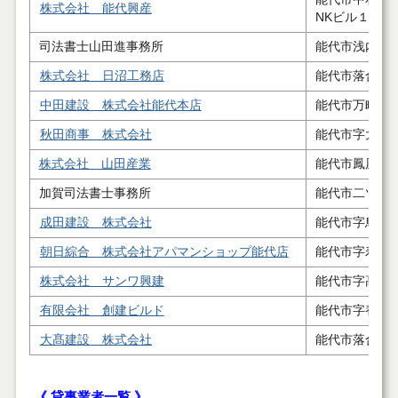
株式会社 能代興産
NKビル１階
司法書士山田進事務所
能代市浅内字
株式会社 日沼工務店
能代市落合字
中田建設 株式会社能代本店
能代市万町４
秋田商事 株式会社
能代市字大瀬
株式会社 山田産業
能代市鳳凰岱
加賀司法書士事務所
能代市二ツ井
成田建設 株式会社
能代市字鳥子
朝日綜合 株式会社アパマンショップ能代店
能代市字寿域
株式会社 サンワ興建
能代市字高塙
有限会社 創建ビルド
能代市字養蚕
大髙建設 株式会社
能代市落合字
《 貸事業者一覧 》