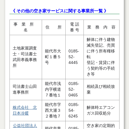
《 その他の空き家サービスに関する事業所一覧 》
事 業 所
電 話
住 所
業 務 内 容
名
番 号
解体に伴う建物
滅失登記、売買
土地家屋調査
能代市大
0185-
に伴う所有権移
士・司法書士
町１番５
52-
転
武田孝義事務
号
4445
登記・賃貸に伴
所
う契約等の手続
き等
能代市浅
0185-
司法書士山田
相続及び相続放
内字横道
52-
進事務所
棄
７番地１
0465
能代市字
0185-
株式会社 北
解体時エアコン
西大瀬３
54-
日本冷暖
ガス回収処分
２番地７
6245
公益社団法人
空き家の定期的
能代市青
0185-