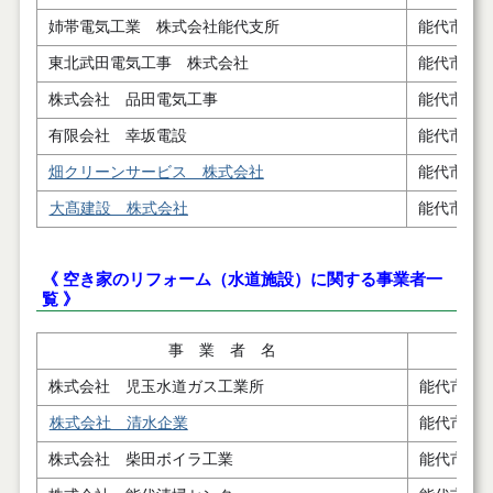
姉帯電気工業 株式会社能代支所
能代市二
東北武田電気工事 株式会社
能代市二
株式会社 品田電気工事
能代市元
有限会社 幸坂電設
能代市扇
畑クリーンサービス 株式会社
能代市扇
大髙建設 株式会社
能代市落
《 空き家のリフォーム（水道施設）に関する事業者一
覧 》
事 業 者 名
株式会社 児玉水道ガス工業所
能代市字
株式会社 清水企業
能代市鰄
株式会社 柴田ボイラ工業
能代市扇