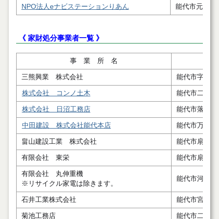
NPO法人eナビステーションりあん
能代市元町８
《 家財処分事業者一覧 》
事 業 所 名
三熊興業 株式会社
能代市字後谷
株式会社 コンノ土木
能代市二ツ井
株式会社 日沼工務店
能代市落合字
中田建設 株式会社能代本店
能代市万町４
畠山建設工業 株式会社
能代市扇田字
有限会社 東栄
能代市扇田字
有限会社 丸伸重機
能代市河戸川
※リサイクル家電は除きます。
石井工業株式会社
能代市宮ノ前
菊池工務店
能代市二ツ井