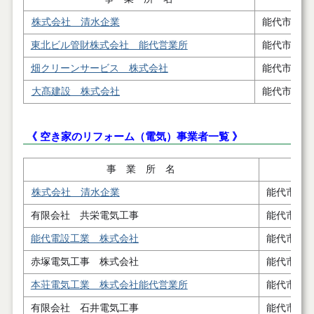
株式会社 清水企業
能代市鰄渕
東北ビル管財株式会社 能代営業所
能代市河戸
畑クリーンサービス 株式会社
能代市扇田
大髙建設 株式会社
能代市落合
《 空き家のリフォーム（電気）事業者一覧 》
事 業 所 名
株式会社 清水企業
能代市鰄
有限会社 共栄電気工事
能代市浅
能代電設工業 株式会社
能代市浜
赤塚電気工事 株式会社
能代市松
本荘電気工業 株式会社能代営業所
能代市字
有限会社 石井電気工事
能代市落