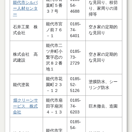
能代市シルバ
な見回り、枝切
葉町５番
54-
ー人材センタ
り、家周りの清
３７号
4688
ー
掃等
能代市宮
0185-
石井工業 株
空き家の定期的
ノ前７６
74-
式会社
な見回り
－１
6401
能代市二
ツ井町小
0185-
株式会社 高
空き家の定期的
繋字恋の
73-
武建設
な見回り
沢８２番
2729
地１
能代市花
0185-
塗膜防水、シー
能代塗装
園町２３
52-
リング防水
－１２
5126
畑クリーンサ
能代市扇
0185-
ービス 株式
田字扇渕
74-
巨木撤去、造園
会社
４－１３
6203
0185-
54-
能代市字