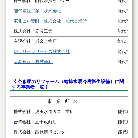
株式会社 能代清掃センター
能代市河
能代電設工業 株式会社
能代市浜
東北ビル管財 株式会社 能代営業所
能代市河
株式会社 鹿渡工業
能代市浅
有限会社 成金金物店
能代市二
畑クリーンサービス株式会社
能代市扇
大髙建設 株式会社
能代市落
《 空き家のリフォーム（給排水暖冷房衛生設備）に関
する事業者一覧 》
事 業 所 名
株式会社 児玉水道ガス工業所
能代市字
合資会社 五十嵐商店
能代市二
株式会社 能代清掃センター
能代市河