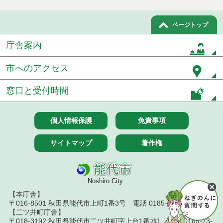
ページトップ
庁舎案内
市へのアクセス
窓口と受付時間
個人情報保護
免責事項
サイトマップ
著作権
Noshiro City
【本庁舎】
〒016-8501 秋田県能代市上町1番3号 電話 0185-52-2111
【二ツ井町庁舎】
〒018-3192 秋田県能代市二ツ井町字上台1番地1 電話 0185-73-