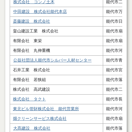
株式会社 コンノ土木
能代市二ツ井
中田建設 株式会社能代本店
能代市万町４
斎藤建設 株式会社
能代市日吉町
畠山建設工業 株式会社
能代市扇田字
有限会社 東栄
能代市扇田字
有限会社 丸伸重機
能代市河戸川
公益社団法人能代市シルバー人材センター
能代市青葉町
石井工業 株式会社
能代市宮ノ前
有限会社 若狭組
能代市落合字
株式会社 高武建設
能代市二ツ井
株式会社 タクト
能代市長崎１
東北ビル管財株式会社 能代営業所
能代市河戸川
畑クリーンサービス株式会社
能代市扇田字
大髙建設 株式会社
能代市落合字