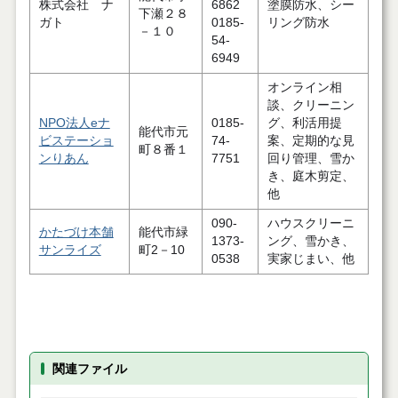
株式会社 ナ
6862
塗膜防水、シー
下瀬２８
ガト
0185-
リング防水
－１０
54-
6949
オンライン相
談、クリーニン
NPO法人eナ
0185-
グ、利活用提
能代市元
ビステーショ
74-
案、定期的な見
町８番１
ンりあん
7751
回り管理、雪か
き、庭木剪定、
他
090-
ハウスクリーニ
かたづけ本舗
能代市緑
1373-
ング、雪かき、
サンライズ
町2－10
0538
実家じまい、他
関連ファイル