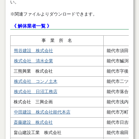
い。
※関連ファイルよりダウンロードできます。
《 解体業者一覧 》
事 業 所 名
熊谷建設 株式会社
能代市須田字屋
株式会社 清水企業
能代市鰄渕字下
三熊興業 株式会社
能代市字後谷地
株式会社 コンノ土木
能代市二ツ井町
株式会社 日沼工務店
能代市落合字古
株式会社 三興企画
能代市浅内字玉
中田建設 株式会社能代本店
能代市万町４番
斎藤建設 株式会社
能代市日吉町６
畠山建設工業 株式会社
能代市扇田字白