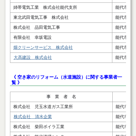
姉帯電気工業 株式会社能代支所
能代市二
東北武田電気工事 株式会社
能代市二
株式会社 品田電気工事
能代市元
有限会社 幸坂電設
能代市扇
畑クリーンサービス 株式会社
能代市扇
大髙建設 株式会社
能代市落
《 空き家のリフォーム（水道施設）に関する事業者一
覧 》
事 業 者 名
株式会社 児玉水道ガス工業所
能代市字
株式会社 清水企業
能代市鰄
株式会社 柴田ボイラ工業
能代市扇