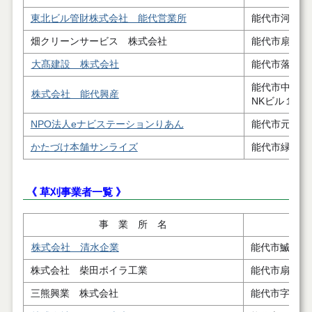
東北ビル管財株式会社 能代営業所
能代市河戸川
畑クリーンサービス 株式会社
能代市扇田字
大髙建設 株式会社
能代市落合字
能代市中和
株式会社 能代興産
NKビル１階
NPO法人eナビステーションりあん
能代市元町８
かたづけ本舗サンライズ
能代市緑町2－
《 草刈事業者一覧 》
事 業 所 名
株式会社 清水企業
能代市鰄渕字
株式会社 柴田ボイラ工業
能代市扇田字
三熊興業 株式会社
能代市字後谷