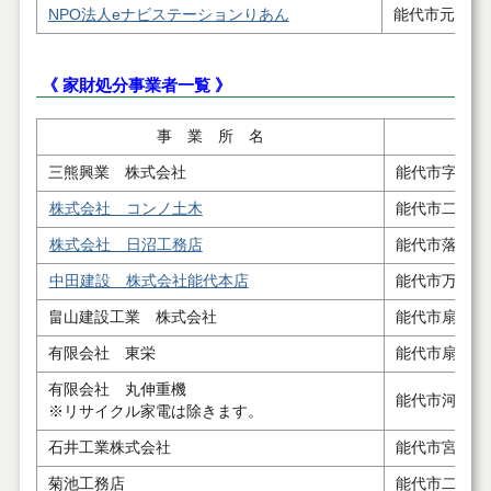
NPO法人eナビステーションりあん
能代市元町８
《 家財処分事業者一覧 》
事 業 所 名
三熊興業 株式会社
能代市字後谷
株式会社 コンノ土木
能代市二ツ井
株式会社 日沼工務店
能代市落合字
中田建設 株式会社能代本店
能代市万町４
畠山建設工業 株式会社
能代市扇田字
有限会社 東栄
能代市扇田字
有限会社 丸伸重機
能代市河戸川
※リサイクル家電は除きます。
石井工業株式会社
能代市宮ノ前
菊池工務店
能代市二ツ井