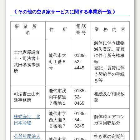
《 その他の空き家サービスに関する事業所一覧 》
事 業 所
電 話
住 所
業 務 内 容
名
番 号
解体に伴う建物
滅失登記、売買
土地家屋調査
能代市大
0185-
に伴う所有権移
士・司法書士
町１番５
52-
転
武田孝義事務
号
4445
登記・賃貸に伴
所
う契約等の手続
き等
能代市浅
0185-
司法書士山田
相続及び相続放
内字横道
52-
進事務所
棄
７番地１
0465
能代市字
0185-
株式会社 北
解体時エアコン
西大瀬３
54-
日本冷暖
ガス回収処分
２番地７
6245
公益社団法人
空き家の定期的
能代市青
0185-