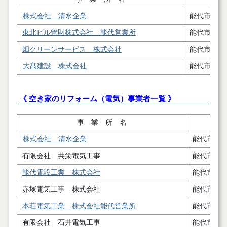
株式会社 清水企業
能代市鰄渕
東北ビル管財株式会社 能代営業所
能代市河戸
畑クリーンサービス 株式会社
能代市扇田
大髙建設 株式会社
能代市落合
《 空き家のリフォーム（電気）事業者一覧 》
事 業 所 名
株式会社 清水企業
能代市鰄
有限会社 共栄電気工事
能代市浅
能代電設工業 株式会社
能代市浜
赤塚電気工事 株式会社
能代市松
本荘電気工業 株式会社能代営業所
能代市字
有限会社 石井電気工事
能代市落