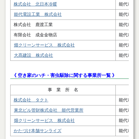
株式会社 北日本冷暖
能代市字
能代電設工業 株式会社
能代市浜
株式会社 鹿渡工業
能代市浅
有限会社 成金金物店
能代市二
畑クリーンサービス 株式会社
能代市扇
大髙建設 株式会社
能代市落
《 空き家のハチ・害虫駆除に関する事業所一覧 》
事 業 所 名
株式会社 タクト
能代市長
東北ビル管財株式会社 能代営業所
能代市河
畑クリーンサービス 株式会社
能代市扇
かたづけ本舗サンライズ
能代市緑町