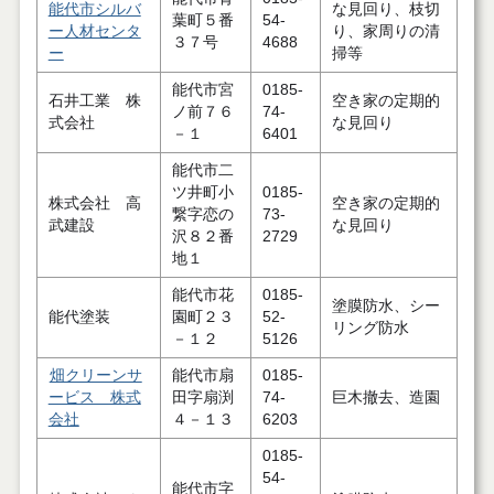
能代市シルバ
な見回り、枝切
葉町５番
54-
ー人材センタ
り、家周りの清
３７号
4688
ー
掃等
能代市宮
0185-
石井工業 株
空き家の定期的
ノ前７６
74-
式会社
な見回り
－１
6401
能代市二
ツ井町小
0185-
株式会社 高
空き家の定期的
繋字恋の
73-
武建設
な見回り
沢８２番
2729
地１
能代市花
0185-
塗膜防水、シー
能代塗装
園町２３
52-
リング防水
－１２
5126
畑クリーンサ
能代市扇
0185-
ービス 株式
田字扇渕
74-
巨木撤去、造園
会社
４－１３
6203
0185-
54-
能代市字