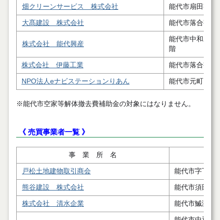
畑クリーンサービス 株式会社
能代市扇田字扇
大髙建設 株式会社
能代市落合字下
能代市中和二丁
株式会社 能代興産
階
株式会社 伊藤工業
能代市落合字下
NPO法人eナビステーションりあん
能代市元町８番
※能代市空家等解体撤去費補助金の対象にはなりません。
《 売買事業者一覧 》
事 業 所 名
戸松土地建物取引商会
能代市字下野
熊谷建設 株式会社
能代市須田字
株式会社 清水企業
能代市鰄渕字
能代市中和二