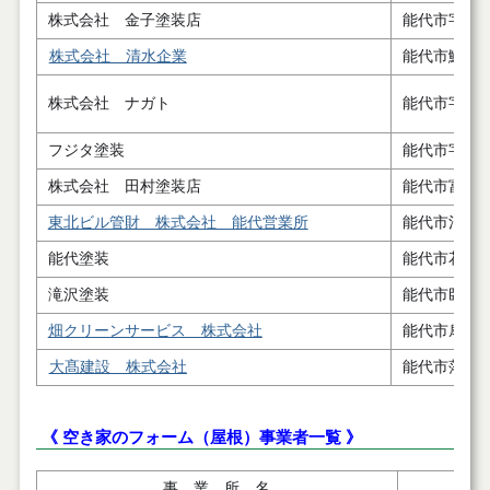
株式会社 金子塗装店
能代市字下
株式会社 清水企業
能代市鰄渕
株式会社 ナガト
能代市字下
フジタ塗装
能代市字悪
株式会社 田村塗装店
能代市富町
東北ビル管財 株式会社 能代営業所
能代市河戸
能代塗装
能代市花園
滝沢塗装
能代市臥竜
畑クリーンサービス 株式会社
能代市扇田
大髙建設 株式会社
能代市落合
《 空き家のフォーム（屋根）事業者一覧 》
事 業 所 名