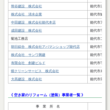
熊谷建設 株式会社
能代市須田
株式会社 清水企業
能代市鰄渕
中田建設 株式会社能代本店
能代市万町
成田建設 株式会社
能代市字鳥
菊池工務店
能代市二ツ
朝日綜合 株式会社アパマンショップ能代店
能代市字寿
株式会社 サンワ興建
能代市字高
有限会社 創建ビルド
能代市字養
畑クリーンサービス 株式会社
能代市扇田
大髙建設 株式会社
能代市落合
《 空き家のリフォーム（塗装）事業者一覧 》
事 業 所 名