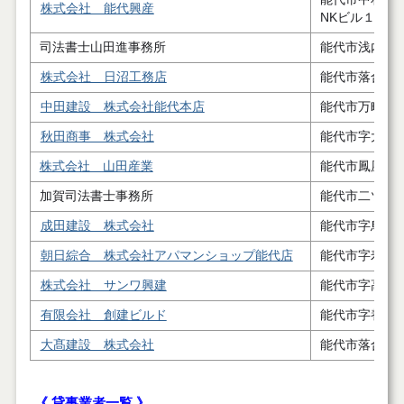
株式会社 能代興産
NKビル１階
司法書士山田進事務所
能代市浅内字
株式会社 日沼工務店
能代市落合字
中田建設 株式会社能代本店
能代市万町４
秋田商事 株式会社
能代市字大瀬
株式会社 山田産業
能代市鳳凰岱
加賀司法書士事務所
能代市二ツ井
成田建設 株式会社
能代市字鳥子
朝日綜合 株式会社アパマンショップ能代店
能代市字寿域
株式会社 サンワ興建
能代市字高塙
有限会社 創建ビルド
能代市字養蚕
大髙建設 株式会社
能代市落合字
《 貸事業者一覧 》