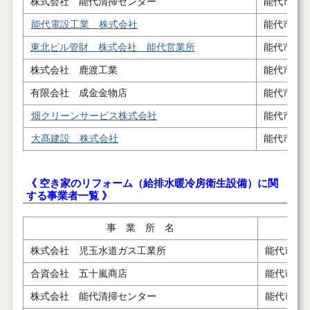
株式会社 能代清掃センター
能代市河
能代電設工業 株式会社
能代市浜
東北ビル管財 株式会社 能代営業所
能代市河
株式会社 鹿渡工業
能代市浅
有限会社 成金金物店
能代市二
畑クリーンサービス株式会社
能代市扇
大髙建設 株式会社
能代市落
《 空き家のリフォーム（給排水暖冷房衛生設備）に関
する事業者一覧 》
事 業 所 名
株式会社 児玉水道ガス工業所
能代市字
合資会社 五十嵐商店
能代市二
株式会社 能代清掃センター
能代市河