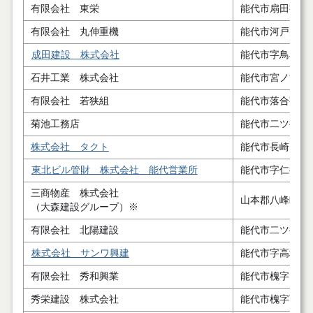
有限会社 東栄
能代市扇田字四
有限会社 丸伸重機
能代市河戸川字
成田建設 株式会社
能代市字鳥小屋
石井工業 株式会社
能代市宮ノ前７
有限会社 若狭組
能代市落合字中
菊池工務店
能代市二ツ井町
株式会社 タクト
能代市長崎１８
東北ビル管財 株式会社 能代営業所
能代市字仁井田
三商物産 株式会社
山本郡八峰町八
（大森建設グループ）※
有限会社 北陽建設
能代市二ツ井町
株式会社 サンワ興建
能代市字高塙６
有限会社 秀和興業
能代市槐字四日
秀栄建設 株式会社
能代市槐字西田