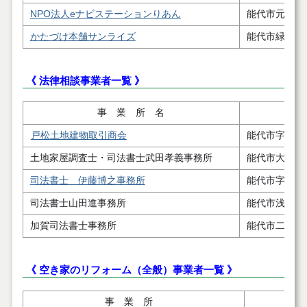
NPO法人eナビステーションりあん
能代市元町８
かたづけ本舗サンライズ
能代市緑町2－
《 法律相談事業者一覧 》
事 業 所 名
戸松土地建物取引商会
能代市字下野
土地家屋調査士・司法書士武田孝義事務所
能代市大町１
司法書士 伊藤博之事務所
能代市字寿域
司法書士山田進事務所
能代市浅内字
加賀司法書士事務所
能代市二ツ井
《 空き家のリフォーム（全般）事業者一覧 》
事 業 所