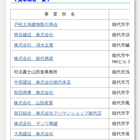
事 業 所 名
戸松土地建物取引商会
能代市字下野
熊谷建設 株式会社
能代市須田字
株式会社 清水企業
能代市鰄渕字
能代市中和
株式会社 能代興産
NKビル１階
司法書士山田進事務所
能代市浅内字
中田建設 株式会社能代本店
能代市万町４
秋田商事 株式会社
能代市字大瀬
株式会社 山田産業
能代市鳳凰岱
朝日綜合 株式会社アパマンショップ能代店
能代市字寿域
株式会社 サンワ興建
能代市字高塙
大髙建設 株式会社
能代市落合字