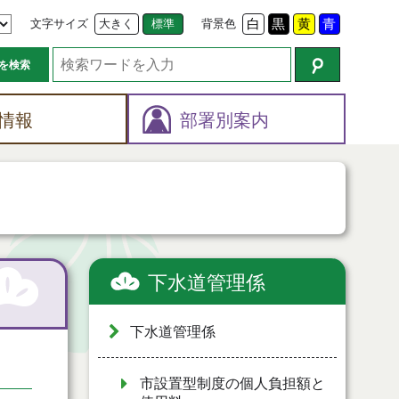
文字サイズ
大きく
標準
背景色
白
黒
黄
青
を検索
情報
部署別案内
下水道管理係
下水道管理係
市設置型制度の個人負担額と