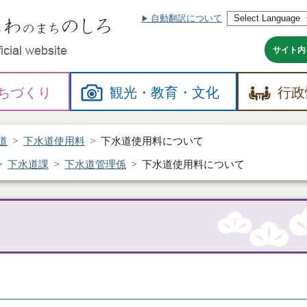
自動翻訳について
本
文
へ
サイト内
ちづくり
観光・
教育・
文化
行政
道
下水道使用料
下水道使用料について
下水道課
下水道管理係
下水道使用料について