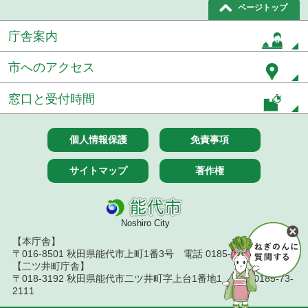
ページトップ
庁舎案内
市へのアクセス
窓口と受付時間
個人情報保護
免責事項
サイトマップ
著作権
Noshiro City
【本庁舎】
〒016-8501 秋田県能代市上町1番3号 電話 0185-52-2111
【二ツ井町庁舎】
〒018-3192 秋田県能代市二ツ井町字上台1番地1 電話 0185-73-
2111