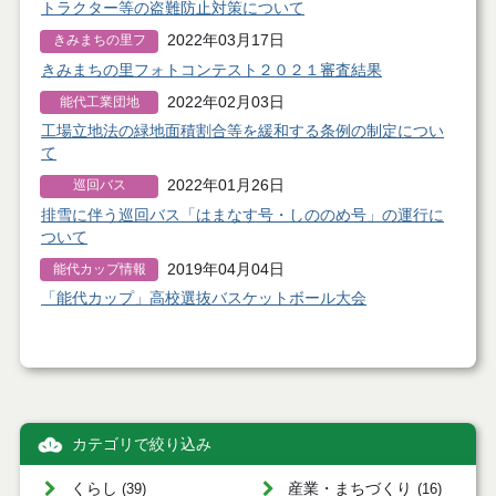
トラクター等の盗難防止対策について
2022年03月17日
きみまちの里フ
ォトコンテスト
きみまちの里フォトコンテスト２０２１審査結果
2022年02月03日
能代工業団地
工場立地法の緑地面積割合等を緩和する条例の制定につい
て
2022年01月26日
巡回バス
排雪に伴う巡回バス「はまなす号・しののめ号」の運行に
ついて
2019年04月04日
能代カップ情報
「能代カップ」高校選抜バスケットボール大会
カテゴリで絞り込み
くらし
産業・まちづくり
(39)
(16)