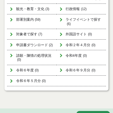
観光・教育・文化
行政情報
(3)
(12)
部署別案内
ライフイベントで探す
(59)
(6)
対象者で探す
外国語サイト
(7)
(0)
申請書ダウンロード
令和２年４月分
(2)
(0)
請願・陳情の処理状況
令和4年度
(0)
(0)
令和６年度
令和６年９月分
(0)
(0)
令和６年５月分
(0)