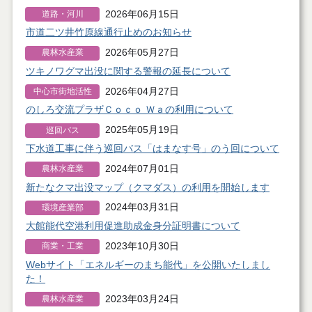
2026年06月15日
道路・河川
市道二ツ井竹原線通行止めのお知らせ
2026年05月27日
農林水産業
ツキノワグマ出没に関する警報の延長について
2026年04月27日
中心市街地活性
化
のしろ交流プラザＣｏｃｏ Ｗａの利用について
2025年05月19日
巡回バス
下水道工事に伴う巡回バス「はまなす号」のう回について
2024年07月01日
農林水産業
新たなクマ出没マップ（クマダス）の利用を開始します
2024年03月31日
環境産業部
大館能代空港利用促進助成金身分証明書について
2023年10月30日
商業・工業
Webサイト「エネルギーのまち能代」を公開いたしまし
た！
2023年03月24日
農林水産業