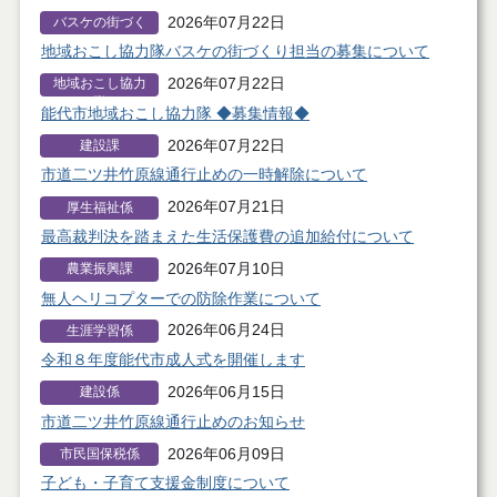
2026年07月22日
バスケの街づく
り推進担当
地域おこし協力隊バスケの街づくり担当の募集について
2026年07月22日
地域おこし協力
隊
能代市地域おこし協力隊 ◆募集情報◆
2026年07月22日
建設課
市道二ツ井竹原線通行止めの一時解除について
2026年07月21日
厚生福祉係
最高裁判決を踏まえた生活保護費の追加給付について
2026年07月10日
農業振興課
無人ヘリコプターでの防除作業について
2026年06月24日
生涯学習係
令和８年度能代市成人式を開催します
2026年06月15日
建設係
市道二ツ井竹原線通行止めのお知らせ
2026年06月09日
市民国保税係
子ども・子育て支援金制度について