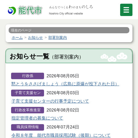
現在のページ
ホーム
お知らせ
部署別案内
お知らせ一覧
（部署別案内）
2026年08月05日
行政係
黙とうをささげましょう（広島に原爆が投下された日）
2026年08月03日
子育て支援セン
ター
子育て支援センターの行事予定について
2026年08月02日
行政改革推進室
指定管理者の募集について
2026年07月24日
職員採用情報
令和８年度 能代市職員採用試験（後期）について