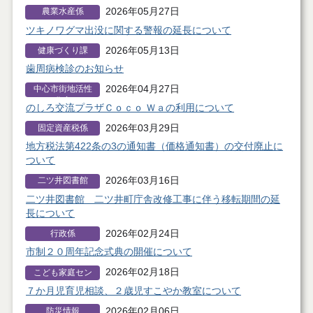
2026年05月27日
農業水産係
ツキノワグマ出没に関する警報の延長について
2026年05月13日
健康づくり課
歯周病検診のお知らせ
2026年04月27日
中心市街地活性
化室
のしろ交流プラザＣｏｃｏ Ｗａの利用について
2026年03月29日
固定資産税係
地方税法第422条の3の通知書（価格通知書）の交付廃止に
ついて
2026年03月16日
二ツ井図書館
二ツ井図書館 二ツ井町庁舎改修工事に伴う移転期間の延
長について
2026年02月24日
行政係
市制２０周年記念式典の開催について
2026年02月18日
こども家庭セン
ター
７か月児育児相談、２歳児すこやか教室について
2026年02月06日
防災情報