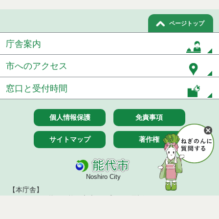
ページトップ
庁舎案内
市へのアクセス
窓口と受付時間
個人情報保護
免責事項
サイトマップ
著作権
Noshiro City
【本庁舎】
〒016-8501 秋田県能代市上町1番3号 電話 0185-52-2111
【二ツ井町庁舎】
〒018-3192 秋田県能代市二ツ井町字上台1番地1 電話 0185-73-