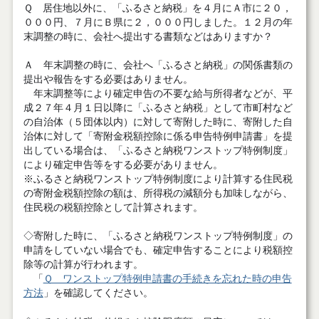
Ｑ 居住地以外に、「ふるさと納税」を４月にＡ市に２０，
０００円、７月にＢ県に２，０００円しました。１２月の年
末調整の時に、会社へ提出する書類などはありますか？
Ａ 年末調整の時に、会社へ「ふるさと納税」の関係書類の
提出や報告をする必要はありません。
年末調整等により確定申告の不要な給与所得者などが、平
成２７年４月１日以降に「ふるさと納税」として市町村など
の自治体（５団体以内）に対して寄附した時に、寄附した自
治体に対して「寄附金税額控除に係る申告特例申請書」を提
出している場合は、「ふるさと納税ワンストップ特例制度」
により確定申告等をする必要がありません。
※ふるさと納税ワンストップ特例制度により計算する住民税
の寄附金税額控除の額は、所得税の減額分も加味しながら、
住民税の税額控除として計算されます。
◇寄附した時に、「ふるさと納税ワンストップ特例制度」の
申請をしていない場合でも、確定申告することにより税額控
除等の計算が行われます。
「
Ｑ ワンストップ特例申請書の手続きを忘れた時の申告
方法
」を確認してください。