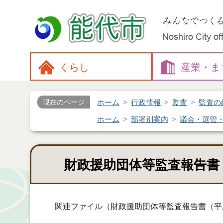
くらし
産業・
ま
ホーム
行政情報
監査
監査の
現在のページ
ホーム
部署別案内
議会・選管
財政援助団体等監査報告書
関連ファイル（財政援助団体等監査報告書（平