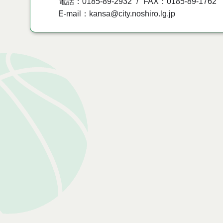
電話：0185-89-2932
FAX：0185-89-1762
E-mail：kansa@city.noshiro.lg.jp