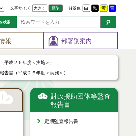
文字サイズ
大きく
標準
背景色
白
黒
黄
青
を検索
情報
部署別案内
（平成２６年度＜実施＞）
報告書（平成２６年度＜実施＞）
財政援助団体等監査
報告書
定期監査報告書