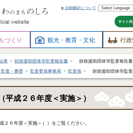
自動翻訳について
本
文
へ
サイト内
ちづくり
観光・
教育・
文化
行政
結果
財政援助団体等監査報告書
財政援助団体等監査報告書
・監査・農委
監査委員事務局
監査係
財政援助団体等監査
（平成２６年度＜実施＞）
成２６年度＜実施＞））をご覧ください。