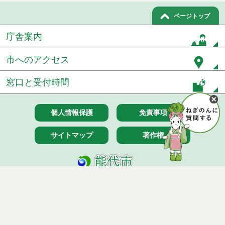
ページトップ
庁舎案内
市へのアクセス
窓口と受付時間
個人情報保護
免責事項
サイトマップ
著作権
Noshiro City
【本庁舎】
〒016-8501 秋田県能代市上町1番3号 電話 0185-52-2111
【二ツ井町庁舎】
〒018-3192 秋田県能代市二ツ井町字上台1番地1 電話 0185-73-
2111