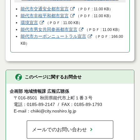
能代市交通安全都市宣言
（
ＰＤＦ
11.00 KB
）
能代市非核平和都市宣言
（
ＰＤＦ
11.00 KB
）
環境宣言
（
ＰＤＦ
11.00 KB
）
能代市男女共同参画都市宣言
（
ＰＤＦ
11.00 KB
）
能代市カーボンニュートラル宣言
（
ＰＤＦ
166.00
KB
）
このページに関するお問合せ
企画部 地域情報課 広報広聴係
〒016-8501
秋田県能代市上町１番３号
電話：0185-89-2147
FAX：0185-89-1793
E-mail：chiiki@city.noshiro.lg.jp
メールでのお問い合わせ