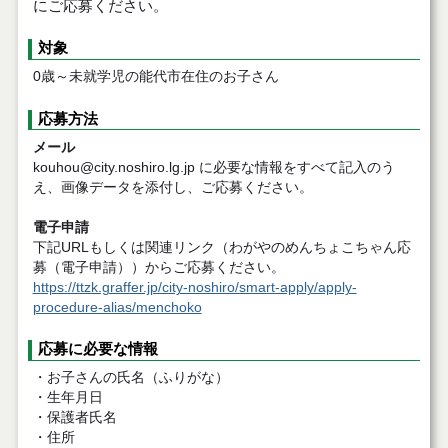
にご応募ください。
対象
0歳～未就学児の能代市在住のお子さん
応募方法
メール
kouhou@city.noshiro.lg.jp に必要な情報をすべて記入のう
え、画像データを添付し、ご応募ください。
電子申請
下記URLもしくは関連リンク（わがやのめんちょこちゃん応
募（電子申請））からご応募ください。
https://ttzk.graffer.jp/city-noshiro/smart-apply/apply-
procedure-alias/menchoko
応募に必要な情報
・お子さんの氏名（ふりがな）
・生年月日
・保護者氏名
・住所