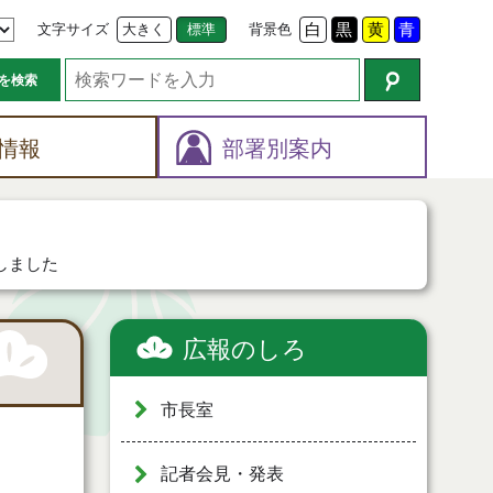
文字サイズ
大きく
標準
背景色
白
黒
黄
青
を検索
情報
部署別案内
しました
広報のしろ
市長室
記者会見・発表