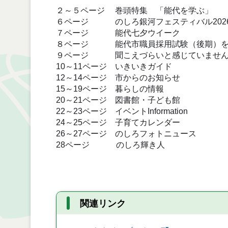
２～５ページ 巻頭特集 「能代を学ぶ」
６ページ のしろ銀河フェスティバル202
７ページ 能代七夕ウイーク
８ページ 能代市職員採用試験（後期）を
９ページ 聞こえづらいと感じていません
10～11ページ いきいきガイド
12～14ページ 市からのお知らせ
15～19ページ 暮らしの情報
20～21ページ 図書館・子ども館
22～23ページ イベントInformation
24～25ページ 子育てカレンダー
26～27ページ のしろフォトニュース
28ページ のしろ輝き人
関連リンク