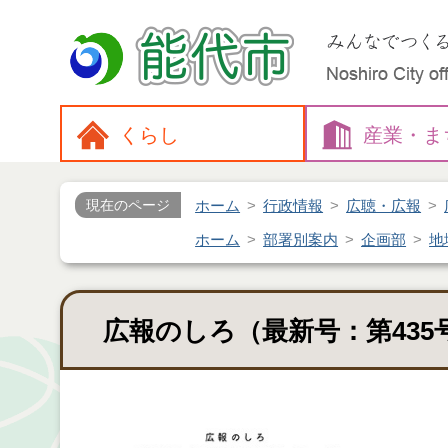
くらし
産業・
ま
ホーム
行政情報
広聴・広報
現在のページ
ホーム
部署別案内
企画部
地
広報のしろ（最新号：第43