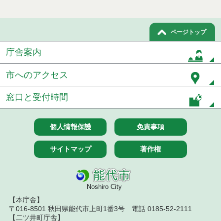
令和５年１２月分
令和５年１１月分
ページトップ
庁舎案内
令和５年１０月分
令和５年９月分
市へのアクセス
令和５年８月分
窓口と受付時間
令和５年７月分
個人情報保護
免責事項
令和５年６月分
サイトマップ
著作権
令和５年５月分
令和５年４月分
Noshiro City
令和５年３月分
【本庁舎】
〒016-8501 秋田県能代市上町1番3号 電話 0185-52-2111
【二ツ井町庁舎】
令和５年２月分