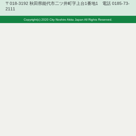
〒018-3192 秋田県能代市二ツ井町字上台1番地1 電話 0185-73-
2111
令和５年１月分
Copyright(c) 2020 City Noshiro Akita Japan All Rights Reserved.
令和４年１２月分
令和４年１１月分
令和４年１０月分
令和４年９月分
令和４年８月分
令和４年８月２６日執行 物品（応募型入札等）結
果
令和４年８月２３日執行 物品（応募型入札等）結
果
令和４年8月２日執行 物品（応募型入札等）結果