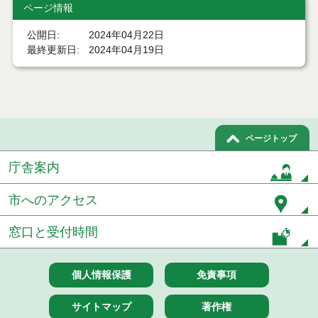
ページ情報
果
公開日
2024年04月22日
令和６年４月５日執行 物品（応募型入札等）結果
最終更新日
2024年04月19日
令和６年３月分
令和６年２月分
令和６年１月分
ページトップ
令和５年１２月分
庁舎案内
令和５年１１月分
市へのアクセス
令和５年１０月分
窓口と受付時間
令和５年９月分
個人情報保護
免責事項
令和５年８月分
サイトマップ
著作権
令和５年７月分