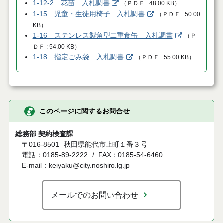
1-12-2 花苗 入札調書
（
ＰＤＦ
48.00 KB
）
1-15 児童・生徒用椅子 入札調書
（
ＰＤＦ
50.00
KB
）
1-16 ステンレス製角型二重食缶 入札調書
（
Ｐ
ＤＦ
54.00 KB
）
1-18 指定ごみ袋 入札調書
（
ＰＤＦ
55.00 KB
）
このページに関するお問合せ
総務部 契約検査課
〒016-8501
秋田県能代市上町１番３号
電話：0185-89-2222
FAX：0185-54-6460
E-mail：keiyaku@city.noshiro.lg.jp
メールでのお問い合わせ