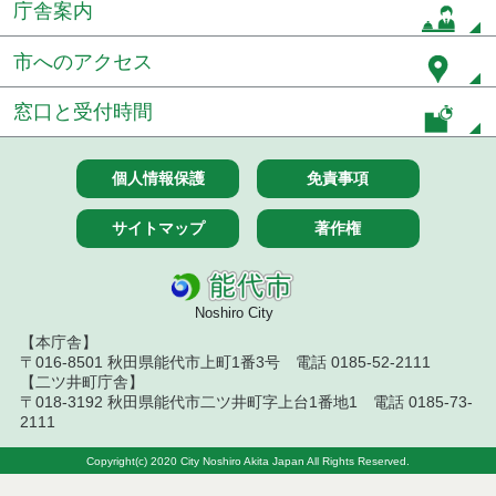
令和６年２月分
庁舎案内
令和６年１月分
市へのアクセス
令和５年１２月分
窓口と受付時間
令和５年１１月分
個人情報保護
免責事項
令和５年１０月分
サイトマップ
著作権
令和５年９月分
令和５年８月分
Noshiro City
令和５年７月分
【本庁舎】
〒016-8501 秋田県能代市上町1番3号 電話 0185-52-2111
令和５年６月分
【二ツ井町庁舎】
〒018-3192 秋田県能代市二ツ井町字上台1番地1 電話 0185-73-
2111
令和５年５月分
Copyright(c) 2020 City Noshiro Akita Japan All Rights Reserved.
令和５年４月分