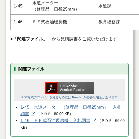
水道メーター
1-45
水道課
（修理品・口径25mm）
1-46
ＦＦ式石油暖房機
教育総務課
●
「関連ファイル」
から見積調書をご覧いただけます
関連ファイル
PDF形式のファイルを見るためには Reader が必要な場合があります
1-45 水道メーター （修理品・口径25mm） 入札
調書
（
ＰＤＦ
80.00 KB
）
1-46 ＦＦ式石油暖房機 入札調書
（
ＰＤＦ
66.00
KB
）