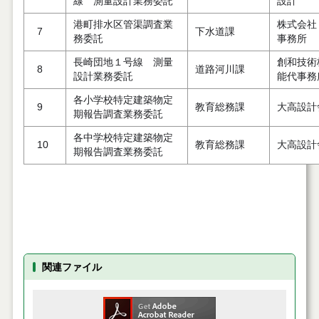
線 測量設計業務委託
設計
港町排水区管渠調査業
株式会社
7
下水道課
務委託
事務所
長崎団地１号線 測量
創和技
8
道路河川課
設計業務委託
能代事務
各小学校特定建築物定
9
教育総務課
大高設計
期報告調査業務委託
各中学校特定建築物定
10
教育総務課
大高設計
期報告調査業務委託
関連ファイル