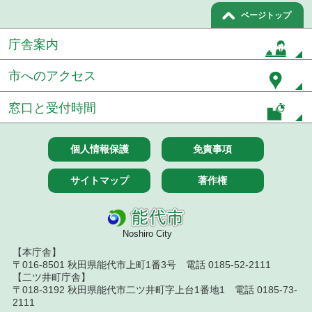
令和５年１月分
ページトップ
庁舎案内
令和４年１２月分
令和４年１１月分
市へのアクセス
令和４年１０月分
窓口と受付時間
令和４年９月分
個人情報保護
免責事項
令和４年８月分
サイトマップ
著作権
令和４年７月分
令和４年７月５日執行 建設コンサルタント等入札
結果
Noshiro City
【本庁舎】
令和４年７月１２日執行 建設コンサルタント等入
〒016-8501 秋田県能代市上町1番3号 電話 0185-52-2111
札結果
【二ツ井町庁舎】
〒018-3192 秋田県能代市二ツ井町字上台1番地1 電話 0185-73-
令和４年７月１５日執行 建設コンサルタント等入
2111