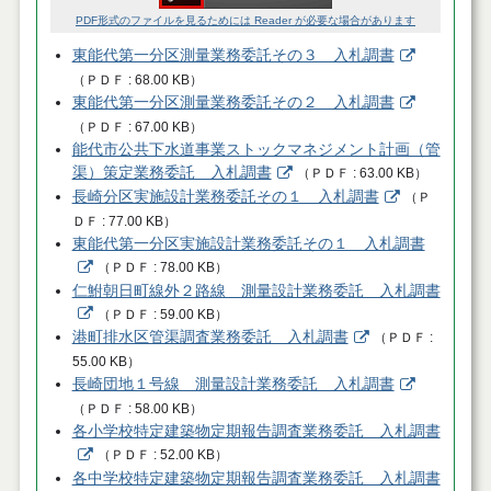
PDF形式のファイルを見るためには Reader が必要な場合があります
東能代第一分区測量業務委託その３ 入札調書
（
ＰＤＦ
68.00 KB
）
東能代第一分区測量業務委託その２ 入札調書
（
ＰＤＦ
67.00 KB
）
能代市公共下水道事業ストックマネジメント計画（管
渠）策定業務委託 入札調書
（
ＰＤＦ
63.00 KB
）
長崎分区実施設計業務委託その１ 入札調書
（
Ｐ
ＤＦ
77.00 KB
）
東能代第一分区実施設計業務委託その１ 入札調書
（
ＰＤＦ
78.00 KB
）
仁鮒朝日町線外２路線 測量設計業務委託 入札調書
（
ＰＤＦ
59.00 KB
）
港町排水区管渠調査業務委託 入札調書
（
ＰＤＦ
55.00 KB
）
長崎団地１号線 測量設計業務委託 入札調書
（
ＰＤＦ
58.00 KB
）
各小学校特定建築物定期報告調査業務委託 入札調書
（
ＰＤＦ
52.00 KB
）
各中学校特定建築物定期報告調査業務委託 入札調書