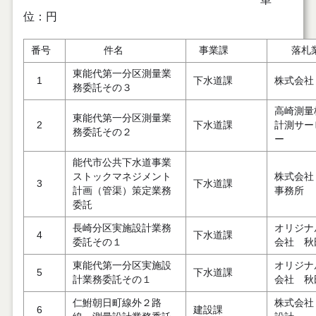
位：円
番号
件名
事業課
落札
東能代第一分区測量業
1
下水道課
株式会社
務委託その３
高崎測
東能代第一分区測量業
2
下水道課
計測サー
務委託その２
ー
能代市公共下水道事業
ストックマネジメント
株式会社
3
下水道課
計画（管渠）策定業務
事務所
委託
長崎分区実施設計業務
オリジナ
4
下水道課
委託その１
会社 秋
東能代第一分区実施設
オリジナ
5
下水道課
計業務委託その１
会社 秋
仁鮒朝日町線外２路
株式会社
6
建設課