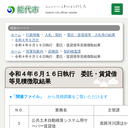
現在のページ
ホーム
行政情報
入札・契約
委託・賃貸借等 入札等の結果
令和４年６月分
令和４年６月１６日執行 委託・賃貸借等見積徴取結果
ホーム
部署別案内
総務部
契約検査課
令和４年６月１６日執行 委託・賃貸借等見積徴取結果
令和４年６月１６日執行 委託・賃貸借
等見積徴取結果
●「関連ファイル」
から見積調書をご覧いただけます
ＮＯ.
業務名
主管課
公共土木自動積算システム用サ
１
道路河川課ほか
ーバー賃貸借