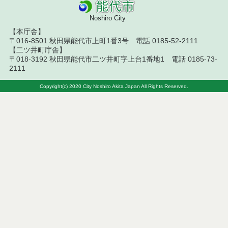
令和５年７月分
Noshiro City
令和５年６月分
【本庁舎】
〒016-8501 秋田県能代市上町1番3号 電話 0185-52-2111
令和５年５月分
【二ツ井町庁舎】
〒018-3192 秋田県能代市二ツ井町字上台1番地1 電話 0185-73-
令和５年４月分
2111
令和５年３月分
Copyright(c) 2020 City Noshiro Akita Japan All Rights Reserved.
令和５年２月分
令和５年１月分
令和４年１２月分
令和４年１１月分
令和４年１０月分
令和４年９月分