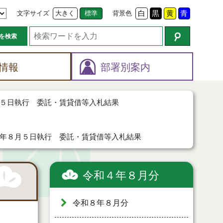
文字サイズ
大きく
標準
背景色
白
黒
黄
青
を検索
情報
部署別案内
５日執行 委託・賃貸借等入札結果
年８月５日執行 委託・賃貸借等入札結果
令和４年８月分
令和８年８月分