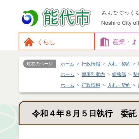
くらし
産業・
ま
ホーム
行政情報
入札・契約
現在のページ
ホーム
部署別案内
総務部
契
ホーム
行政情報
入札・契約
令和４年８月５日執行 委託