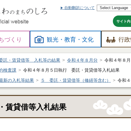
自動翻訳について
本
文
へ
サイト内
ちづくり
観光・
教育・
文化
行政
委託・賃貸借等 入札等の結果
令和４年８月分
令和４年８月
約検査課
令和４年８月５日執行 委託・賃貸借等入札結果
最新の入札等結果
５ 委託・賃貸借等（修繕等含む）
令和４
・賃貸借等入札結果