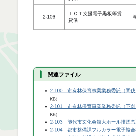
ＩＣＴ支援電子黒板等賃
2-106
貸借
関連ファイル
2-100 市有林保育事業業務委託（間
KB
）
2-101 市有林保育事業業務委託（下
KB
）
2-103 能代市文化会館大ホール排煙
2-104 都市整備課フルカラー電子複