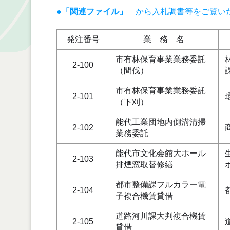
●「関連ファイル」
から入札調書等をご覧い
発注番号
業 務 名
市有林保育事業業務委託
2-100
（間伐）
市有林保育事業業務委託
2-101
（下刈）
能代工業団地内側溝清掃
2-102
業務委託
能代市文化会館大ホール
2-103
排煙窓取替修繕
都市整備課フルカラー電
2-104
子複合機賃貸借
道路河川課大判複合機賃
2-105
貸借