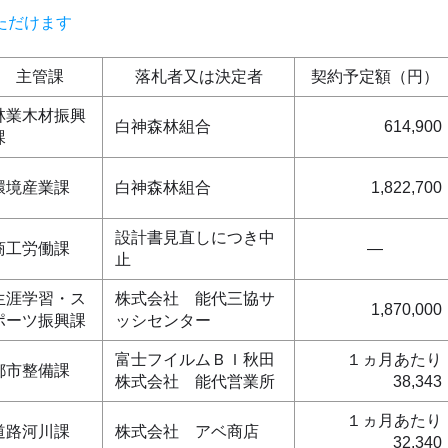
ただけます
主管課
落札者又は決定者
契約予定額（円）
林業木材振興
白神森林組合
614,900
課
環境産業課
白神森林組合
1,822,700
設計書見直しにつき中
商工労働課
―
止
生涯学習・ス
株式会社 能代三協サ
1,870,000
ポーツ振興課
ッシセンター
富士フイルムＢＩ秋田
１ヵ月あたり
都市整備課
株式会社 能代営業所
38,343
１ヵ月あたり
道路河川課
株式会社 アベ商店
32,340