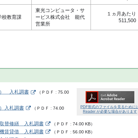
東光コンピュータ・サ
１ヵ月あたり
学校教育課
ービス株式会社 能代
511,500
営業所
伐） 入札調書
（
ＰＤＦ
75.00
PDF形式のファイルを見るために
刈）入札調書
（
ＰＤＦ
74.00
Reader が必要な場合があります
窓取替修繕 入札調書
（
ＰＤＦ
74.00 KB
）
合機賃貸借 入札調書
（
ＰＤＦ
56.00 KB
）