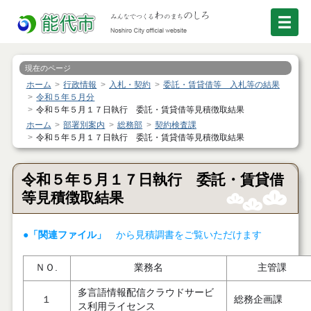
現在のページ
ホーム
行政情報
入札・契約
委託・賃貸借等 入札等の結果
令和５年５月分
令和５年５月１７日執行 委託・賃貸借等見積徴取結果
ホーム
部署別案内
総務部
契約検査課
令和５年５月１７日執行 委託・賃貸借等見積徴取結果
令和５年５月１７日執行 委託・賃貸借
等見積徴取結果
●「関連ファイル」
から見積調書をご覧いただけます
ＮＯ.
業務名
主管課
多言語情報配信クラウドサービ
１
総務企画課
ス利用ライセンス