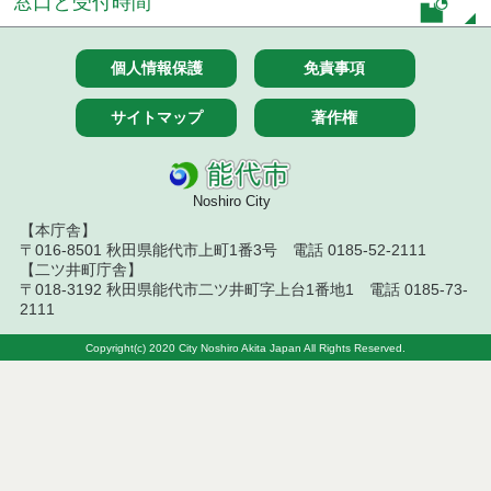
窓口と受付時間
令和５年９月分
令和５年８月分
個人情報保護
免責事項
令和５年７月分
サイトマップ
著作権
令和５年６月分
Noshiro City
令和５年５月分
【本庁舎】
〒016-8501 秋田県能代市上町1番3号 電話 0185-52-2111
令和５年５月３１日執行 委託・賃貸借等見積徴取
結果
【二ツ井町庁舎】
〒018-3192 秋田県能代市二ツ井町字上台1番地1 電話 0185-73-
2111
令和５年５月２９日執行 委託・賃貸借等入札結果
Copyright(c) 2020 City Noshiro Akita Japan All Rights Reserved.
令和５年５月２６日執行 委託・賃貸借等入札結果
令和５年５月２５日執行 委託・賃貸借等見積徴取
結果
令和５年５月２４日執行 委託・賃貸借等見積徴取
結果