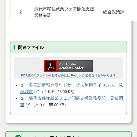
能代市移住就業フェア開催支援
２
総合政策課
業務委託
関連ファイル
PDF形式のファイルを見るためには Reader が必要な場合があります
１ 多言語情報クラウドサービス利用ライセンス 見
積調書
（
ＰＤＦ
53.00 KB
）
２ 能代市移住就業フェア開催支援業務委託 見積調
書
（
ＰＤＦ
55.00 KB
）