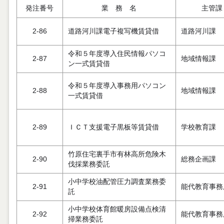
発注番号
業 務 名
主管課
2-86
道路河川課電子複写機賃貸借
道路河川課
令和５年度導入住民情報パソコ
2-87
地域情報課
ン一式賃貸借
令和５年度導入事務用パソコン
2-88
地域情報課
一式賃貸借
2-89
ＩＣＴ支援電子黒板等賃貸借
学校教育課
竹原住宅裏手市有林高所危険木
2-90
総務企画課
伐採業務委託
小中学校油配管圧力調査業務委
2-91
能代教育事務
託
小中学校体育館暖房設備点検清
2-92
能代教育事務
掃業務委託