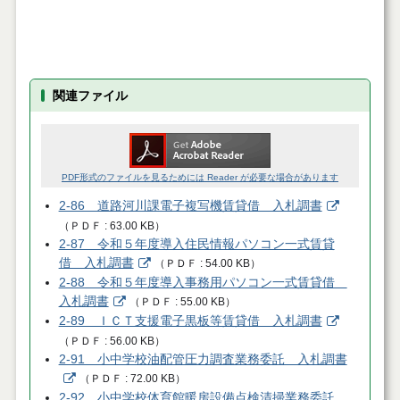
関連ファイル
PDF形式のファイルを見るためには Reader が必要な場合があります
2-86 道路河川課電子複写機賃貸借 入札調書
（
ＰＤＦ
63.00 KB
）
2-87 令和５年度導入住民情報パソコン一式賃貸
借 入札調書
（
ＰＤＦ
54.00 KB
）
2-88 令和５年度導入事務用パソコン一式賃貸借
入札調書
（
ＰＤＦ
55.00 KB
）
2-89 ＩＣＴ支援電子黒板等賃貸借 入札調書
（
ＰＤＦ
56.00 KB
）
2-91 小中学校油配管圧力調査業務委託 入札調書
（
ＰＤＦ
72.00 KB
）
2-92 小中学校体育館暖房設備点検清掃業務委託