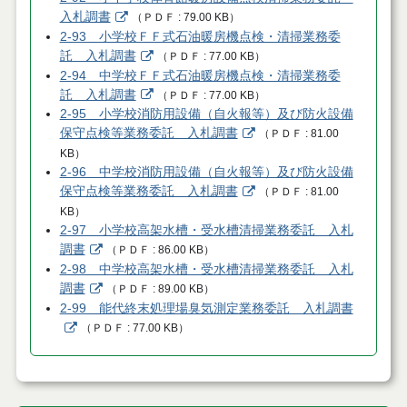
入札調書
（
ＰＤＦ
79.00 KB
）
2-93 小学校ＦＦ式石油暖房機点検・清掃業務委
託 入札調書
（
ＰＤＦ
77.00 KB
）
2-94 中学校ＦＦ式石油暖房機点検・清掃業務委
託 入札調書
（
ＰＤＦ
77.00 KB
）
2-95 小学校消防用設備（自火報等）及び防火設備
保守点検等業務委託 入札調書
（
ＰＤＦ
81.00
KB
）
2-96 中学校消防用設備（自火報等）及び防火設備
保守点検等業務委託 入札調書
（
ＰＤＦ
81.00
KB
）
2-97 小学校高架水槽・受水槽清掃業務委託 入札
調書
（
ＰＤＦ
86.00 KB
）
2-98 中学校高架水槽・受水槽清掃業務委託 入札
調書
（
ＰＤＦ
89.00 KB
）
2-99 能代終末処理場臭気測定業務委託 入札調書
（
ＰＤＦ
77.00 KB
）