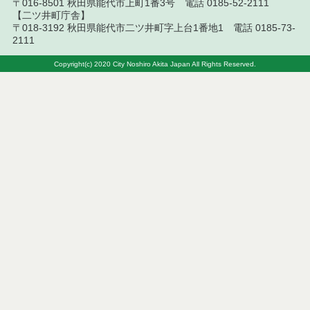
〒016-8501 秋田県能代市上町1番3号 電話 0185-52-2111
令和５年１月分
【二ツ井町庁舎】
〒018-3192 秋田県能代市二ツ井町字上台1番地1 電話 0185-73-
2111
令和４年１２月分
Copyright(c) 2020 City Noshiro Akita Japan All Rights Reserved.
令和４年１１月分
令和４年１０月分
令和４年９月分
令和４年８月分
令和４年７月分
令和４年６月分
令和４年５月分
令和４年４月分