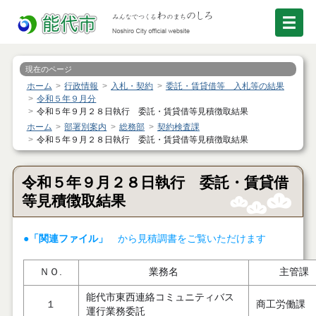
現在のページ
ホーム
行政情報
入札・契約
委託・賃貸借等 入札等の結果
令和５年９月分
令和５年９月２８日執行 委託・賃貸借等見積徴取結果
ホーム
部署別案内
総務部
契約検査課
令和５年９月２８日執行 委託・賃貸借等見積徴取結果
令和５年９月２８日執行 委託・賃貸借
等見積徴取結果
●「関連ファイル」
から見積調書をご覧いただけます
ＮＯ.
業務名
主管課
能代市東西連絡コミュニティバス
１
商工労働課
運行業務委託