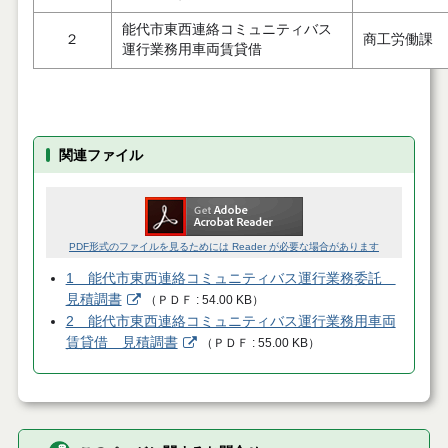
能代市東西連絡コミュニティバス
２
商工労働課
運行業務用車両賃貸借
関連ファイル
PDF形式のファイルを見るためには Reader が必要な場合があります
1 能代市東西連絡コミュニティバス運行業務委託
見積調書
（
ＰＤＦ
54.00 KB
）
2 能代市東西連絡コミュニティバス運行業務用車両
賃貸借 見積調書
（
ＰＤＦ
55.00 KB
）