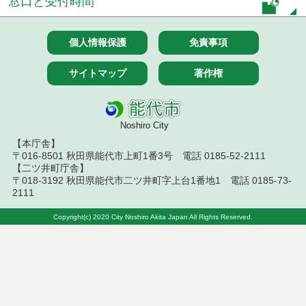
窓口と受付時間
令和５年９月分
令和５年９月２９日執行 委託・賃貸借等見積徴取
個人情報保護
免責事項
結果
サイトマップ
著作権
令和５年９月２８日執行 委託・賃貸借等見積徴取
結果
令和５年９月２7日執行 委託・賃貸借等見積徴取結
Noshiro City
果
【本庁舎】
〒016-8501 秋田県能代市上町1番3号 電話 0185-52-2111
令和５年９月２５日執行 委託・賃貸借等見積徴取
【二ツ井町庁舎】
結果
〒018-3192 秋田県能代市二ツ井町字上台1番地1 電話 0185-73-
2111
令和５年９月１９日執行 委託・賃貸借等見積徴取
結果
Copyright(c) 2020 City Noshiro Akita Japan All Rights Reserved.
令和５年９月１５日執行 委託・賃貸借等入札結果
令和５年９月13日執行 委託・賃貸借等見積徴取結
果