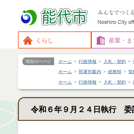
くらし
産業・
ま
ホーム
行政情報
入札・契約
現在のページ
ホーム
部署別案内
総務部
契
ホーム
行政情報
入札・契約
令和６年９月２４日執行 委