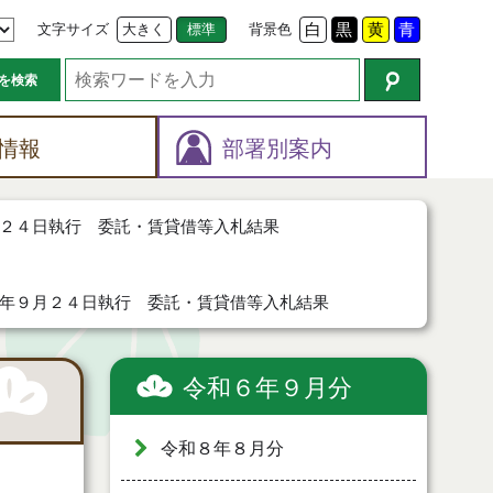
文字サイズ
大きく
標準
背景色
白
黒
黄
青
を検索
情報
部署別案内
２４日執行 委託・賃貸借等入札結果
年９月２４日執行 委託・賃貸借等入札結果
令和６年９月分
令和８年８月分