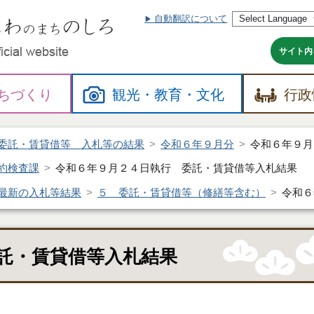
自動翻訳について
本
文
へ
サイト内
ちづくり
観光・
教育・
文化
行政
委託・賃貸借等 入札等の結果
令和６年９月分
令和６年９月
約検査課
令和６年９月２４日執行 委託・賃貸借等入札結果
最新の入札等結果
５ 委託・賃貸借等（修繕等含む）
令和６
託・賃貸借等入札結果