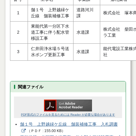
舗１号 上野越緑ケ
道路河川
1
株式会社 塚本
丘線 舗装補修工事
課
東能代第一分区下水
株式会社 柴田
2
道工事に伴う配水管
水道課
ラ工業
移設工事
仁井田浄水場５号送
能代電設工業株
3
水道課
水ポンプ更新工事
社
関連ファイル
PDF形式のファイルを見るためには Reader が必要な場合があります
舗１号 上野越緑ケ丘線 舗装補修工事 入札調書
（
ＰＤＦ
155.00 KB
）