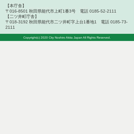
【本庁舎】
〒016-8501 秋田県能代市上町1番3号 電話 0185-52-2111
令和５年２月分
【二ツ井町庁舎】
〒018-3192 秋田県能代市二ツ井町字上台1番地1 電話 0185-73-
令和５年１月分
2111
令和４年１２月分
Copyright(c) 2020 City Noshiro Akita Japan All Rights Reserved.
令和４年１１月分
令和４年１０月分
令和４年９月分
令和４年８月分
令和４年７月分
令和４年６月分
令和４年５月分