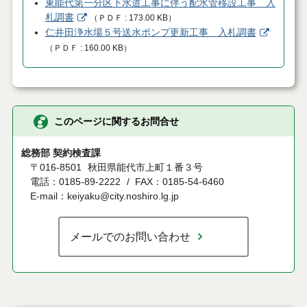
東能代第一分区下水道工事に伴う配水管移設工事 入
札調書
（
ＰＤＦ
173.00 KB
）
仁井田浄水場５号送水ポンプ更新工事 入札調書
（
ＰＤＦ
160.00 KB
）
このページに関するお問合せ
総務部 契約検査課
〒016-8501
秋田県能代市上町１番３号
電話：0185-89-2222
FAX：0185-54-6460
E-mail：keiyaku@city.noshiro.lg.jp
メールでのお問い合わせ