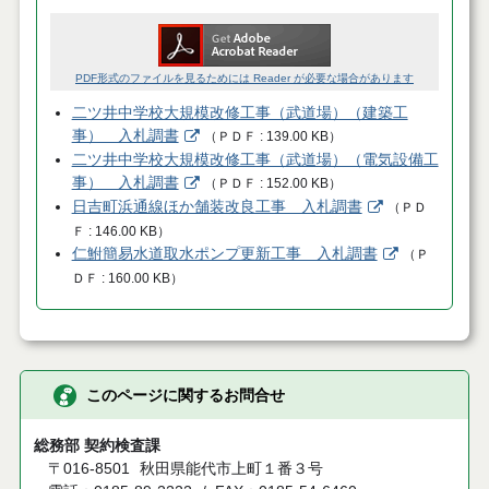
PDF形式のファイルを見るためには Reader が必要な場合があります
二ツ井中学校大規模改修工事（武道場）（建築工
事） 入札調書
（
ＰＤＦ
139.00 KB
）
二ツ井中学校大規模改修工事（武道場）（電気設備工
事） 入札調書
（
ＰＤＦ
152.00 KB
）
日吉町浜通線ほか舗装改良工事 入札調書
（
ＰＤ
Ｆ
146.00 KB
）
仁鮒簡易水道取水ポンプ更新工事 入札調書
（
Ｐ
ＤＦ
160.00 KB
）
このページに関するお問合せ
総務部 契約検査課
〒016-8501
秋田県能代市上町１番３号