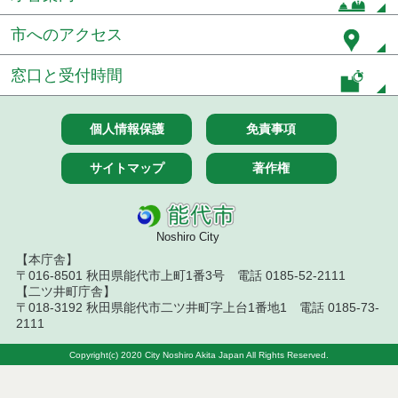
令和５年６月分
市へのアクセス
令和５年５月分
窓口と受付時間
令和５年４月分
令和５年３月分
個人情報保護
免責事項
令和５年２月分
サイトマップ
著作権
令和５年１月分
令和４年１２月分
Noshiro City
【本庁舎】
令和４年１１月分
〒016-8501 秋田県能代市上町1番3号 電話 0185-52-2111
【二ツ井町庁舎】
〒018-3192 秋田県能代市二ツ井町字上台1番地1 電話 0185-73-
令和４年１０月分
2111
令和４年９月分
Copyright(c) 2020 City Noshiro Akita Japan All Rights Reserved.
令和４年８月分