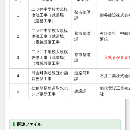
二ツ井中学校大規模
都市整備
1
改修工事（武道場）
熊谷建設株式会
課
（建築工事）
二ツ井中学校大規模
都市整備
有限会社 中嶋
2
改修工事（武道場）
課
通信
（電気設備工事）
二ツ井中学校大規模
都市整備
3
改修工事（武道場）
入札者が３者
課
（機械設備工事）
日吉町浜通線ほか舗
道路河川
4
石井工業株式会
装改良工事
課
仁鮒簡易水道取水ポ
能代電設工業株
5
建設課
ンプ更新工事
社
関連ファイル