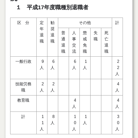
１ 平成17年度職種別退職者
区 分
定
勧
その他
計
年
奨
普
人
懲
失
死
退
退
通
事
戒
職
亡
職
職
退
交
免
退
職
流
職
職
一般行政
9
6
6
1
2
人
人
人
人
2
人
技能労務
2
2
4
職
人
人
人
教育職
4
4
人
人
計
1
8
1
1
3
1
人
0
人
0
人
人
人