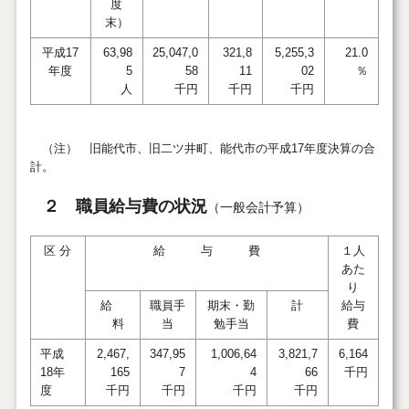
度
末）
平成17
63,98
25,047,0
321,8
5,255,3
21.0
年度
5
58
11
02
％
人
千円
千円
千円
（注） 旧能代市、旧二ツ井町、能代市の平成17年度決算の合
計。
２ 職員給与費の状況
（一般会計予算）
区 分
給 与 費
１人
あた
り
給
職員手
期末・勤
計
給与
料
当
勉手当
費
平成
2,467,
347,95
1,006,64
3,821,7
6,164
18年
165
7
4
66
千円
度
千円
千円
千円
千円