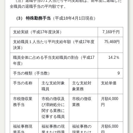
（注）退職手当の１人当たり平均支給額は、前年度に退職した
全職員の退職手当の平均額です。
（3） 特殊勤務手当
（平成18年4月1日現在）
支給実績（平成17年度決算）
7,169千円
支給職員１人当たり平均支給年額（平成17年度
75,469円
決算）
職員全体に占める手当支給職員の割合（平成17
14.2％
年度）
手当の種類（手当数）
9
手当の名称
主な支給対象
主な支給対
支給単価
職員
象業務
市税徴収業
市税の徴収及
市税の徴収
月額4,000
務手当
び滞納処分に
業務
円
関する業務に
従事する職員
福祉事務現
福祉事務の現
福祉事務の
月額6,000
業手当
業または指導
現業または
円