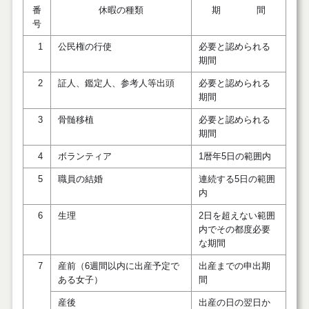
番
休暇の種類
期 間
号
1
公民権の行使
必要と認められる
期間
2
証人、鑑定人、参考人等出頭
必要と認められる
期間
3
骨髄移植
必要と認められる
期間
4
ボランティア
1暦年5日の範囲内
5
職員の結婚
連続する5日の範囲
内
6
生理
2日を超えない範囲
内でその都度必要
な期間
7
産前（6週間以内に出産予定で
出産までの申出期
ある女子）
間
産後
出産の日の翌日か