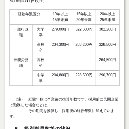
成18年4月1日現在）
経験年数区分
10年以上
15年以上
20年以上
15年未満
20年未満
25年未満
一般行政
大学
279,000円
322,300円
382,200円
職
卒
高校
234,300円
283,200円
328,500円
卒
技能労務
高校
－
－
264,500円
職
卒
中学
204,800円
228,500円
290,700円
卒
（注） 経験年数は卒業後の換算年数です。採用前に民間企業
で勤務した場合などは、
その期間を換算し、採用後の経験年数に加えていま
す。