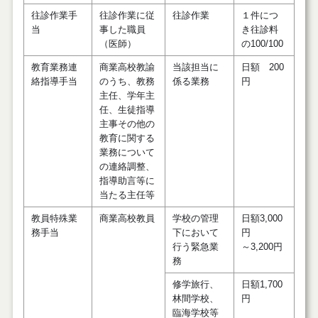
往診作業手
往診作業に従
往診作業
１件につ
当
事した職員
き往診料
（医師）
の100/100
教育業務連
商業高校教諭
当該担当に
日額 200
絡指導手当
のうち、教務
係る業務
円
主任、学年主
任、生徒指導
主事その他の
教育に関する
業務について
の連絡調整、
指導助言等に
当たる主任等
教員特殊業
商業高校教員
学校の管理
日額3,000
務手当
下において
円
行う緊急業
～3,200円
務
修学旅行、
日額1,700
林間学校、
円
臨海学校等