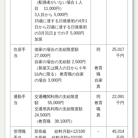
（配偶者がいない場合１人
目 11,000円）
3人目から 5,000円
15歳に達する日後最初の4月1
日から22歳に達する日後最初
の3月31日までの子 5,000円
加算
住居手
借家の場合の支給限度額
同
25,017
当
27,000円
千円
自家の場合の支給額 2,500円
（新築又は購入の日から５年
教育
以内に限る）
教育職の自家
職
の場合 3,000円
自家
異
通勤手
交通機関利用の支給限度
同
22,091
当
額 55,000円
教育
千円
交通用具利用の支給限度額
職
24,500円
異
（教育職 38,100円）
管理職
部長級 給料月額×12/100
－
45,014
手当
次長級 給料月額×10/100
千円