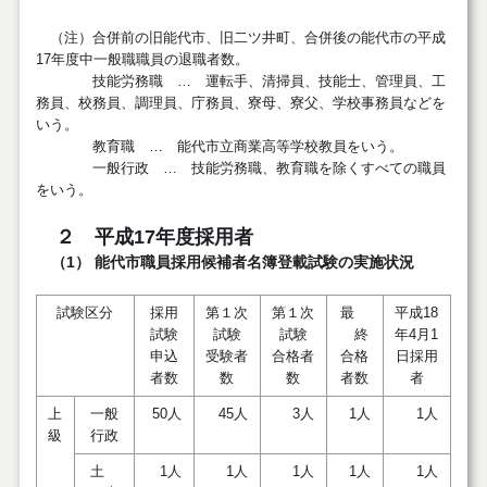
（注）合併前の旧能代市、旧二ツ井町、合併後の能代市の平成
17年度中一般職職員の退職者数。
技能労務職 … 運転手、清掃員、技能士、管理員、工
務員、校務員、調理員、庁務員、寮母、寮父、学校事務員などを
いう。
教育職 … 能代市立商業高等学校教員をいう。
一般行政 … 技能労務職、教育職を除くすべての職員
をいう。
２ 平成17年度採用者
（1） 能代市職員採用候補者名簿登載試験の実施状況
試験区分
採用
第１次
第１次
最
平成18
試験
試験
試験
終
年4月1
申込
受験者
合格者
合格
日採用
者数
数
数
者数
者
上
一般
50人
45人
3人
1人
1人
級
行政
土
1人
1人
1人
1人
1人