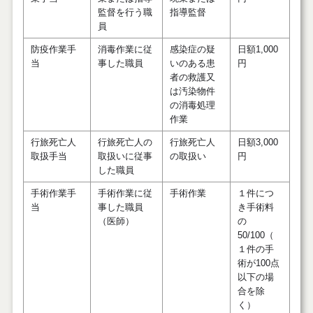
監督を行う職
指導監督
員
防疫作業手
消毒作業に従
感染症の疑
日額1,000
当
事した職員
いのある患
円
者の救護又
は汚染物件
の消毒処理
作業
行旅死亡人
行旅死亡人の
行旅死亡人
日額3,000
取扱手当
取扱いに従事
の取扱い
円
した職員
手術作業手
手術作業に従
手術作業
１件につ
当
事した職員
き手術料
（医師）
の
50/100（
１件の手
術が100点
以下の場
合を除
く）