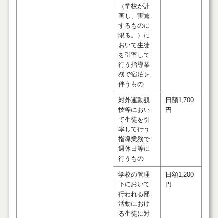
（学校が計
画し、実施
するものに
限る。）に
おいて生徒
を引率して
行う指導業
務で宿泊を
伴うもの
対外運動競
日額1,700
技等におい
円
て生徒を引
率して行う
指導業務で
週休日等に
行うもの
学校の管理
日額1,200
下において
円
行われる部
活動におけ
る生徒に対