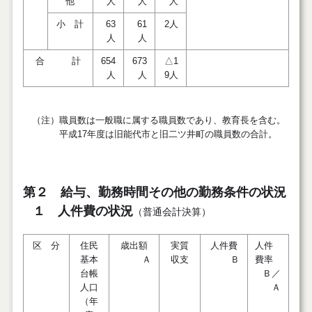
他
人
人
人
小 計
63
61
2人
人
人
合 計
654
673
△1
人
人
9人
（注）職員数は一般職に属する職員数であり、教育長を含む。
平成17年度は旧能代市と旧二ツ井町の職員数の合計。
第２ 給与、勤務時間その他の勤務条件の状況
１ 人件費の状況
（普通会計決算）
区 分
住民
歳出額
実質
人件費
人件
基本
Ａ
収支
Ｂ
費率
台帳
Ｂ／
人口
Ａ
（年