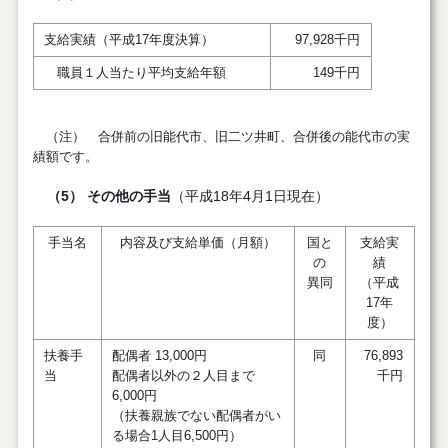
支給実績（平成17年度決算）
97,928千円
職員１人当たり平均支給年額
149千円
（注） 合併前の旧能代市、旧二ツ井町、合併後の能代市の実
績額です。
（5） その他の手当
（平成18年4月1日現在）
手当名
内容及び支給単価（月額）
国と
支給実
の
績
異同
（平成
17年
度）
扶養手
配偶者 13,000円
同
76,893
当
配偶者以外の２人目まで
千円
6,000円
（扶養親族でない配偶者がい
る場合1人目6,500円）