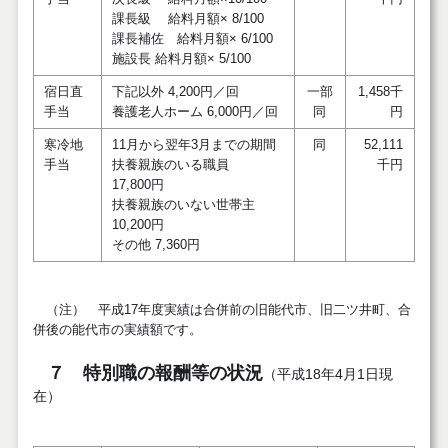
課長級 給料月額× 8/100
課長補佐 給料月額× 6/100
施設長 給料月額× 5/100
宿日直
下記以外 4,200円／回
一部
1,458千
手当
養護老人ホーム 6,000円／回
同
円
寒冷地
11月から翌年3月までの期間
同
52,111
手当
扶養親族のいる職員
千円
17,800円
扶養親族のいない世帯主
10,200円
その他 7,360円
（注） 平成17年度実績は合併前の旧能代市、旧二ツ井町、合
併後の能代市の実績額です。
７ 特別職の報酬等の状況
（平成18年4月1日現
在）