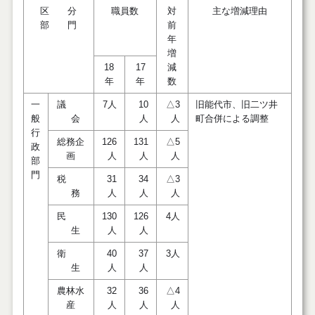
区 分
職員数
対
主な増減理由
部 門
前
年
増
18
17
減
年
年
数
一
議
7人
10
△3
旧能代市、旧二ツ井
般
会
人
人
町合併による調整
行
総務企
126
131
△5
政
画
人
人
人
部
門
税
31
34
△3
務
人
人
人
民
130
126
4人
生
人
人
衛
40
37
3人
生
人
人
農林水
32
36
△4
産
人
人
人