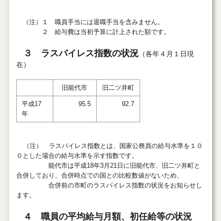
（注）１ 職員手当には退職手当を含みません。
２ 給与費は当初予算に計上された額です。
３ ラスパイレス指数の状況
（各年４月１日現
在）
旧能代市
旧二ツ井町
平成17
95.5
92.7
年
（注） ラスパイレス指数とは、国家公務員の給与水準を１０
０とした場合の給与水準を示す指数です。
能代市は平成18年3月21日に旧能代市、旧二ツ井町と
合併しており、合併時点での国との比較数値がないため、
合併前の市町のラスパイレス指数の状況をお知らせし
ます。
４ 職員の平均給与月額、初任給等の状況