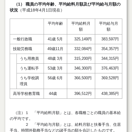
（1） 職員の平均年齢、平均給料月額及び平均給与月額の
状況
（平成18年4月1日現在）
平均年齢
平均給料月
平均給与月
額
額
一般行政職
41歳 5月
325,149円
383,597円
技能労務職
49歳11月
332,084円
354,357円
うち用務員
48歳 3月
315,200円
344,315円
うち運転手
53歳 3月
346,300円
376,463円
うち学校調
56歳 6月
366,500円
369,528円
理員
高等学校教育職
44歳
396,512円
438,385円
（注）１ 「平均給料月額」とは、各職種ごとの職員の基本給
の平均です。
２ 「平均給与月額」とは、給料月額と扶養手当、住居
手当、時間外勤務手当などの諸手当の額を合計したものです。