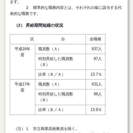
ます。
２ 標準的な職務内容とは、それぞれの級に該当する代
表的な職務です。
（2） 昇給期間短縮の状況
区 分
全職種
平成16年
職員数（Ａ）
637人
度
特別昇給した職員数
87人
（Ｂ）
比率（Ｂ／Ａ）
13.7％
平成17年
職員数（Ａ）
631人
度
特別昇給した職員数
88人
（Ｂ）
比率（Ｂ／Ａ）
13.9％
（注）１ 市立商業高校教員を除く。