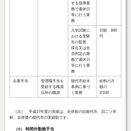
する指導業
務で週休日
等に行う業
務
入学試験に
日額 900
おける受験
円
生の監督、
採点又は合
否判定の業
務で週休日
等に行う業
務
企業手当
管理職手当を
能代市給水
給料の月
受給する職員
条例に基づ
額の
以外の職員
く業務
2/100
（注） 平成17年度の実績は、合併前の旧能代市、旧二ツ井
町、合併後の能代市の実績額です。
（4） 時間外勤務手当