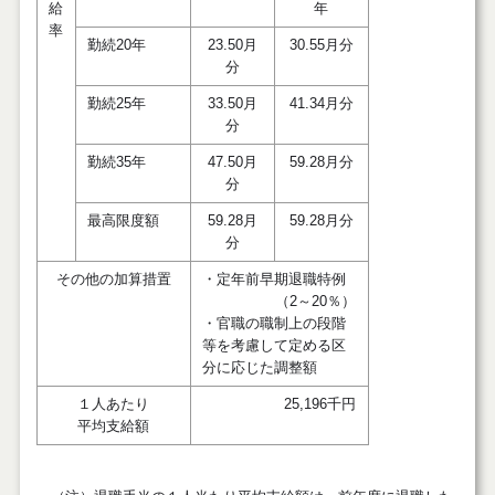
給
年
率
勤続20年
23.50月
30.55月分
分
勤続25年
33.50月
41.34月分
分
勤続35年
47.50月
59.28月分
分
最高限度額
59.28月
59.28月分
分
その他の加算措置
・定年前早期退職特例
（2～20％）
・官職の職制上の段階
等を考慮して定める区
分に応じた調整額
１人あたり
25,196千円
平均支給額