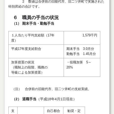
２ 数値は合併前の旧能代市、旧二ツ井町で実施された
特別昇給の合計です。
６ 職員の手当の状況
（1） 期末手当・勤勉手当
１人当たり平均支給額（17年
1,579千円
度）
平成17年度支給割合
期末手当 3.0月分
勤勉手当 1.45月分
加算措置の状況
・役職加算 5～
（職制上の段階、職務の
20%
等級による加算措置）
（注） 合併前の旧能代市、旧二ツ井町の支給実績。
（2） 退職手当
（平成18年4月1日現在）
支
自己都合
勧奨・定