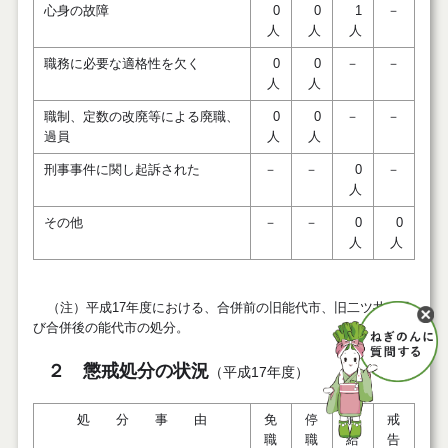
心身の故障
0
0
1
－
人
人
人
職務に必要な適格性を欠く
0
0
－
－
人
人
職制、定数の改廃等による廃職、
0
0
－
－
過員
人
人
刑事事件に関し起訴された
－
－
0
－
人
その他
－
－
0
0
人
人
（注）平成17年度における、合併前の旧能代市、旧二ツ井町及
び合併後の能代市の処分。
２ 懲戒処分の状況
（平成17年度）
処 分 事 由
免
停
減
戒
職
職
給
告