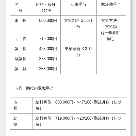
区
給料・報酬
期末手当
寒冷地手当
分
月額等
市 長
860,000円
支給割合 3.35月
支給方法、
分
支給額
は一般職に
助 役
719,000円
同じ
議 長
425,000円
支給割合 3.3 月
－
分
副議長
378,000円
議 員
363,000円
市長、助役の退職手当
市
給料月額（860,000円）×47/100×勤続月数（任期
長
毎）
助
給料月額（719,000円）×28/100×勤続月数（任期
役
毎）