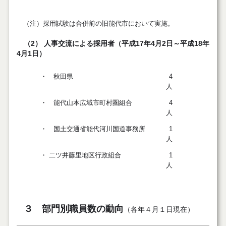
（注）採用試験は合併前の旧能代市において実施。
（2） 人事交流による採用者（平成17年4月2日～平成18年
4月1日）
・ 秋田県
4
人
・ 能代山本広域市町村圏組合
4
人
・ 国土交通省能代河川国道事務所
1
人
・ 二ツ井藤里地区行政組合
1
人
３ 部門別職員数の動向
（各年４月１日現在）