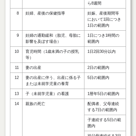
ら8週間
8
妊婦、産後の保健指導
妊娠、産後期間等
において1回につき
1日の範囲内
9
妊婦の通勤緩和（胎児、母胎に
1日につき1時間の
影響を及ぼす場合）
範囲内
10
育児時間（1歳未満の子の授乳
1日2回30分以内
等）
11
妻の出産
2日の範囲内
12
妻の出産に伴う、出産に係る子
5日の範囲内
または未就学児童の養育
13
子（未就学児童）の看護
1暦年5日の範囲内
14
親族の死亡
配偶者、父母連続
する7日の範囲内
子連続する5日の範
囲内
祖父母連続する3日