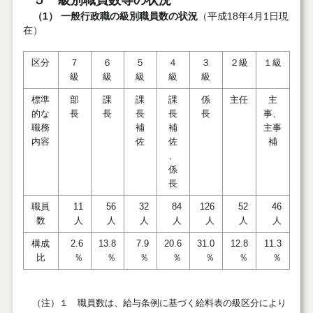
５ 級別職員数等の状況
（1） 一般行政職の級別職員数の状況
（平成18年4月1日現
在）
区分
７
６
５
４
３
２級
１級
級
級
級
級
級
標準
部
課
課
課
係
主任
主
的な
長
長
長
長
長
事、
職務
補
補
主事
内容
佐
佐
補
、
係
長
職員
11
56
32
84
126
52
46
数
人
人
人
人
人
人
人
構成
2.6
13.8
7.9
20.6
31.0
12.8
11.3
比
％
％
％
％
％
％
％
（注）１ 職員数は、給与条例に基づく給料表の級区分により