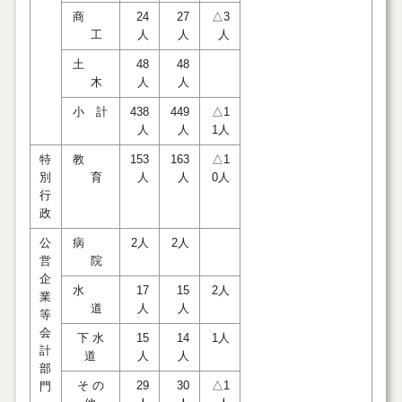
商
24
27
△3
工
人
人
人
土
48
48
木
人
人
小 計
438
449
△1
人
人
1人
特
教
153
163
△1
別
育
人
人
0人
行
政
公
病
2人
2人
営
院
企
水
17
15
2人
業
道
人
人
等
会
下 水
15
14
1人
計
道
人
人
部
そ の
29
30
△1
門