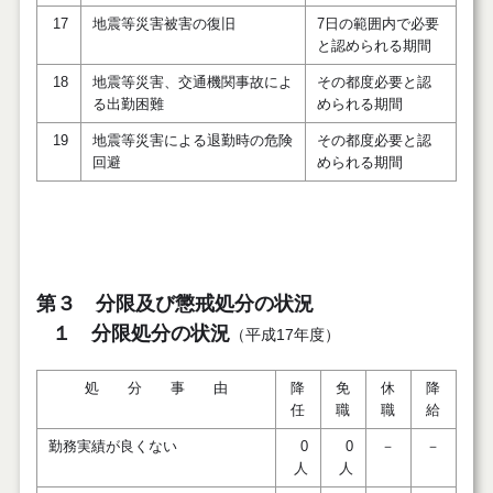
17
地震等災害被害の復旧
7日の範囲内で必要
と認められる期間
18
地震等災害、交通機関事故によ
その都度必要と認
る出勤困難
められる期間
19
地震等災害による退勤時の危険
その都度必要と認
回避
められる期間
第３ 分限及び懲戒処分の状況
１ 分限処分の状況
（平成17年度）
処 分 事 由
降
免
休
降
任
職
職
給
勤務実績が良くない
0
0
－
－
人
人