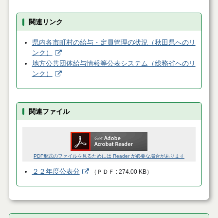
関連リンク
県内各市町村の給与・定員管理の状況（秋田県へのリ
ンク）
地方公共団体給与情報等公表システム（総務省へのリ
ンク）
関連ファイル
PDF形式のファイルを見るためには Reader が必要な場合があります
２２年度公表分
（
ＰＤＦ
274.00 KB
）