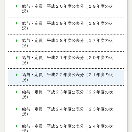
給与・定員 平成２０年度公表分（１９年度の状
況）
給与・定員 平成１９年度公表分（１８年度の状
況）
給与・定員 平成１８年度公表分（１７年度の状
況）
給与・定員 平成２１年度公表分（２０年度の状
況）
給与・定員 平成２２年度公表分（２１年度の状
況）
給与・定員 平成２３年度公表分（２２年度の状
況）
給与・定員 平成２４年度公表分（２３年度の状
況）
給与・定員 平成２５年度公表分（２４年度の状
況）