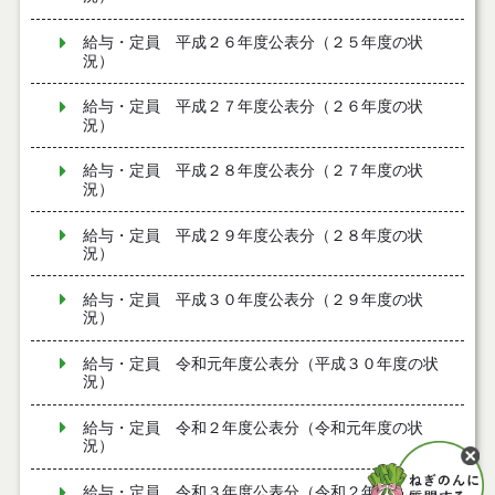
給与・定員 平成２６年度公表分（２５年度の状
況）
給与・定員 平成２７年度公表分（２６年度の状
況）
給与・定員 平成２８年度公表分（２７年度の状
況）
給与・定員 平成２９年度公表分（２８年度の状
況）
給与・定員 平成３０年度公表分（２９年度の状
況）
給与・定員 令和元年度公表分（平成３０年度の状
況）
給与・定員 令和２年度公表分（令和元年度の状
況）
給与・定員 令和３年度公表分（令和２年度の状