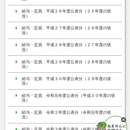
給与・定員 平成２６年度公表分（２５年度の状
況）
給与・定員 平成２７年度公表分（２６年度の状
況）
給与・定員 平成２８年度公表分（２７年度の状
況）
給与・定員 平成２９年度公表分（２８年度の状
況）
給与・定員 平成３０年度公表分（２９年度の状
況）
給与・定員 令和元年度公表分（平成３０年度の状
況）
給与・定員 令和２年度公表分（令和元年度の状
況）
給与・定員 令和３年度公表分（令和２年度の状