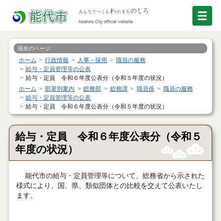
現在のページ
ホーム
行政情報
人事・採用
職員の服務
給与・定員管理等の公表
給与・定員 令和６年度公表分（令和５年度の状況）
ホーム
部署別案内
総務部
総務課
職員係
職員の服務
給与・定員管理等の公表
給与・定員 令和６年度公表分（令和５年度の状況）
給与・定員 令和６年度公表分（令和５
年度の状況）
能代市の給与・定員管理等について、総務省から示された
様式により、国、県、類似団体との比較を交えて公表いたし
ます。