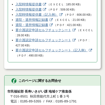
入院時情報提供書
（
ＥＸＣＥＬ
185.00 KB
）
入院時情報提供書
（
ＰＤＦ
509.00 KB
）
入院時情報提供書（記入例）
（
ＰＤＦ
606.00 KB
）
退院・退所情報記録書
（
ＥＸＣＥＬ
21.00 KB
）
退院・退所情報記録書
（
ＰＤＦ
421.00 KB
）
要介護認定申請セルフチェックシート
（
ＥＸＣＥＬ
28.00 KB
）
要介護認定申請セルフチェックシート
（
ＰＤＦ
427.00 KB
）
要介護認定申請セルフチェックシート（記入例）
（
ＰＤＦ
490.00 KB
）
このページに関するお問合せ
市民福祉部 長寿いきがい課 地域ケア推進係
〒016-8501
秋田県能代市上町１番３号
電話：0185-89-5355
FAX：0185-89-1791