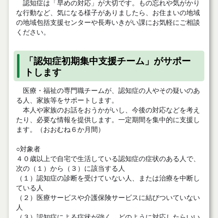
認知症は「早めの対応」が大切です。もの忘れや気がかり
な行動など、気になる様子がありましたら、お住まいの地域
の地域包括支援センターや長寿いきがい課にお気軽にご相談
ください。
「認知症初期集中支援チーム」がサポー
トします
医療・福祉の専門職チームが、認知症の人やその疑いのあ
る人、家族等をサポートします。
本人や家族のお話をおうかがいし、今後の対応などを考え
たり、必要な情報を提供します。一定期間を集中的に支援し
ます。（おおむね６か月間）
○対象者
４０歳以上で自宅で生活している認知症の症状のある人で、
次の（１）から（３）に該当する人
（１）認知症の診断を受けていない人、または治療を中断し
ている人
（２）医療サービスや介護保険サービスに結びついていない
人
（３）認知症による症状が強く、どのように対応したらいい