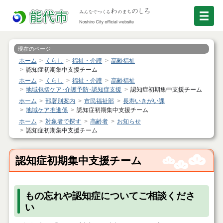
現在のページ
ホーム
くらし
福祉・介護
高齢福祉
認知症初期集中支援チーム
ホーム
くらし
福祉・介護
高齢福祉
地域包括ケア･介護予防･認知症支援
認知症初期集中支援チーム
ホーム
部署別案内
市民福祉部
長寿いきがい課
地域ケア推進係
認知症初期集中支援チーム
ホーム
対象者で探す
高齢者
お知らせ
認知症初期集中支援チーム
認知症初期集中支援チーム
もの忘れや認知症についてご相談くださ
い