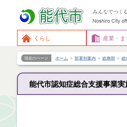
くらし
産業・
ま
ホーム
部署別案内
総務部
総
現在のページ
能代市認知症総合支援事業実