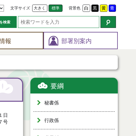
文字サイズ
大きく
標準
背景色
白
黒
黄
青
を検索
情報
部署別案内
要綱
秘書係
１日
行政係
７号