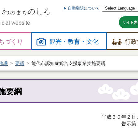
自動翻訳について
本
文
へ
サイト内
ちづくり
観光・
教育・
文化
行政
務課
要綱
能代市認知症総合支援事業実施要綱
施要綱
平成３０年２月
告示第