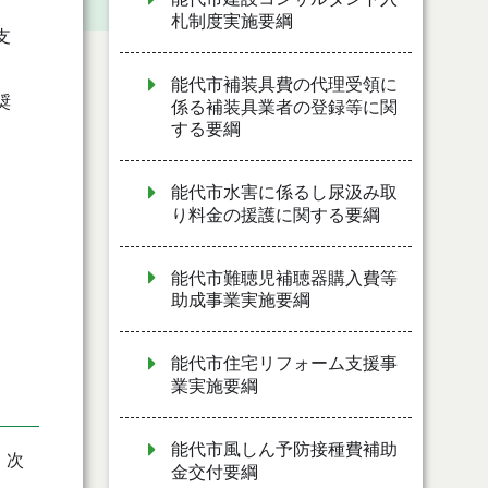
札制度実施要綱
支
能代市補装具費の代理受領に
奨
係る補装具業者の登録等に関
する要綱
能代市水害に係るし尿汲み取
り料金の援護に関する要綱
能代市難聴児補聴器購入費等
助成事業実施要綱
能代市住宅リフォーム支援事
業実施要綱
能代市風しん予防接種費補助
、次
金交付要綱