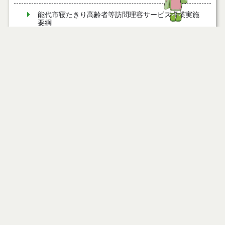
能代市寝たきり高齢者等訪問理容サービス事業実施
要綱
能代市すこやか療育支援事業実施要綱
能代市まち・ひと・しごと創生総合戦略会議設置要
綱
能代市子育てファミリー支援事業費補助金交付要綱
能代市夢ある園芸産地創造事業費補助金交付要綱
能代市ねぎ軟腐病防除薬剤購入費補助金交付要綱
能代市消費者安全確保地域協議会設置要綱
能代市秋田アグリフロンティア育成研修費補助金交
付要綱
能代市地域で学べ！農業技術研修事業実施要綱