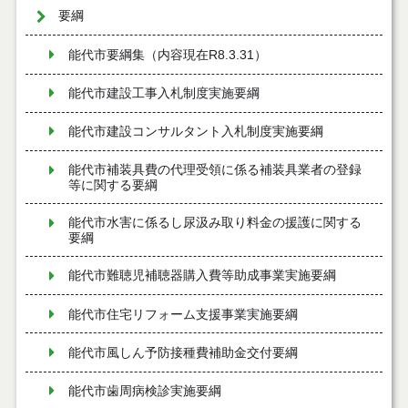
要綱
能代市要綱集（内容現在R8.3.31）
能代市建設工事入札制度実施要綱
能代市建設コンサルタント入札制度実施要綱
能代市補装具費の代理受領に係る補装具業者の登録
等に関する要綱
能代市水害に係るし尿汲み取り料金の援護に関する
要綱
能代市難聴児補聴器購入費等助成事業実施要綱
能代市住宅リフォーム支援事業実施要綱
能代市風しん予防接種費補助金交付要綱
能代市歯周病検診実施要綱