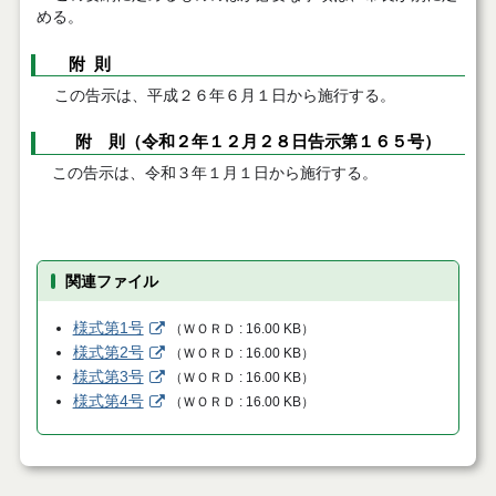
める。
附
則
この告示は、平成２６年６月１日から施行する。
附 則（令和２年１２月２８日告示第１６５号）
この告示は、令和３年１月１日から施行する。
関連ファイル
様式第1号
（
ＷＯＲＤ
16.00 KB
）
様式第2号
（
ＷＯＲＤ
16.00 KB
）
様式第3号
（
ＷＯＲＤ
16.00 KB
）
様式第4号
（
ＷＯＲＤ
16.00 KB
）