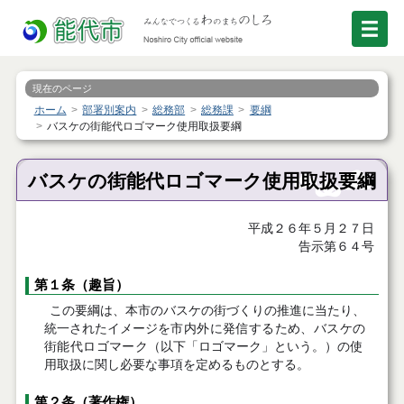
現在のページ
ホーム
部署別案内
総務部
総務課
要綱
バスケの街能代ロゴマーク使用取扱要綱
バスケの街能代ロゴマーク使用取扱要綱
平成２６年５月２７日
告示第６４号
第１条（
趣旨）
この要綱は、本市のバスケの街づくりの推進に当たり、
統一されたイメージ
を市内外に発信するため、
バスケの
街能代ロゴマーク
（以下「ロゴマーク」とい
う。）の使
用取扱に関し必要な事項を定めるものとする。
第２条
（著作権）