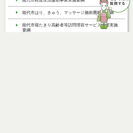
能代市軽度生活援助事業実施要綱
能代市はり、きゅう、マッサージ施術費助成要綱
能代市寝たきり高齢者等訪問理容サービス事業実施
要綱
能代市すこやか療育支援事業実施要綱
能代市まち・ひと・しごと創生総合戦略会議設置要
綱
能代市子育てファミリー支援事業費補助金交付要綱
能代市夢ある園芸産地創造事業費補助金交付要綱
能代市ねぎ軟腐病防除薬剤購入費補助金交付要綱
能代市消費者安全確保地域協議会設置要綱
能代市秋田アグリフロンティア育成研修費補助金交
付要綱