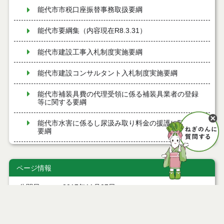
能代市市税口座振替事務取扱要綱
能代市要綱集（内容現在R8.3.31）
能代市建設工事入札制度実施要綱
能代市建設コンサルタント入札制度実施要綱
能代市補装具費の代理受領に係る補装具業者の登録
等に関する要綱
能代市水害に係るし尿汲み取り料金の援護に関する
要綱
能代市難聴児補聴器購入費等助成事業実施要綱
ページ情報
能代市住宅リフォーム支援事業実施要綱
公開日
2017年11月07日
能代市風しん予防接種費補助金交付要綱
最終更新日
2025年09月08日
能代市歯周病検診実施要綱