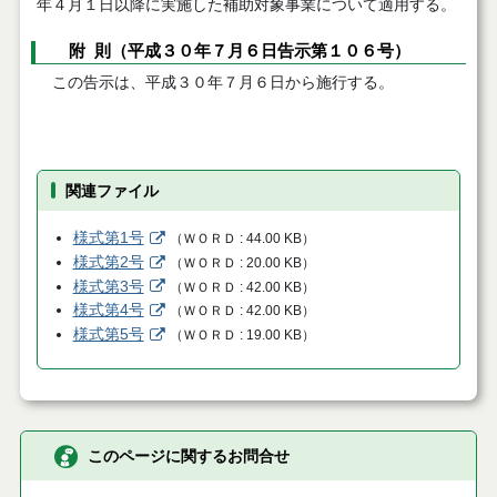
年４月１日以降に実施した補助対象事業について適用する。
附 則（平成３０年７月６日告示第１０６号）
この告示は、平成３０年７月６日から施行する。
関連ファイル
様式第1号
（
ＷＯＲＤ
44.00 KB
）
様式第2号
（
ＷＯＲＤ
20.00 KB
）
様式第3号
（
ＷＯＲＤ
42.00 KB
）
様式第4号
（
ＷＯＲＤ
42.00 KB
）
様式第5号
（
ＷＯＲＤ
19.00 KB
）
このページに関するお問合せ