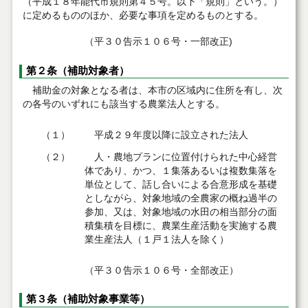
（平成１８年能代市規則第４５号。以下「規則」という。）
に定めるもののほか、必要な事項を定めるものとする。
（平３０告示１０６号・一部改正)
第２条（補助対象者）
補助金の対象となる者は、本市の区域内に住所を有し、次
の各号のいずれにも該当する農業法人とする。
（１）
平成２９年度以降に設立された法人
（２）
人・農地プランに位置付けられた中心経営
体であり、かつ、１集落あるいは複数集落を
単位として、話し合いによる合意形成を基礎
としながら、対象地域の全農家の概ね過半の
参加、又は、対象地域の水田の相当部分の面
積集積を目標に、農業生産活動を実施する農
業生産法人（１戸１法人を除く）
（平３０告示１０６号・全部改正）
第３条（補助対象事業等）