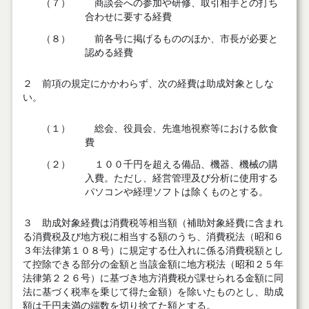
（７）
商談会への参加や研修、取引相手との打ち
合わせに要する経費
（８）
前各号に掲げるもののほか、市長が必要と
認める経費
２ 前項の規定にかかわらず、次の経費は助成対象としな
い。
（１）
総会、役員会、先進地視察等における飲食
費
（２）
１００千円を超える備品、機器、機械の購
入費。ただし、経営管理及び分析に使用する
パソコンや経理ソフトは除くものとする。
３ 助成対象経費は消費税等相当額（補助対象経費に含まれ
る消費税及び地方税に相当する額のうち、消費税法（昭和６
３年法律第１０８号）に規定する仕入れに係る消費税額とし
て控除できる部分の金額と当該金額に地方税法（昭和２５年
法律第２２６号）に基づき地方消費税が課せられる金額に同
法に基づく税率を乗じて得た金額）を除いたものとし、助成
額は千円未満の端数を切り捨てた額とする。