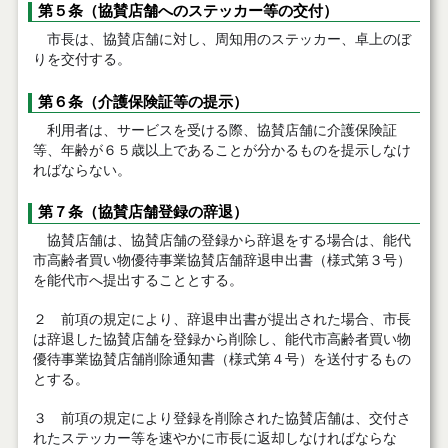
第５条（協賛店舗へのステッカー等の交付）
市長は、協賛店舗に対し、周知用のステッカー、卓上のぼ
りを交付する。
第６条（介護保険証等の提示）
利用者は、サービスを受ける際、協賛店舗に介護保険証
等、年齢が６５歳以上であることが分かるものを提示しなけ
ればならない。
第７条（協賛店舗登録の辞退）
協賛店舗は、協賛店舗の登録から辞退をする場合は、能代
市高齢者買い物優待事業協賛店舗辞退申出書（様式第３号）
を能代市へ提出することとする。
２ 前項の規定により、辞退申出書が提出された場合、市長
は辞退した協賛店舗を登録から削除し、能代市高齢者買い物
優待事業協賛店舗削除通知書（様式第４号）を送付するもの
とする。
３ 前項の規定により登録を削除された協賛店舗は、交付さ
れたステッカー等を速やかに市長に返却しなければならな