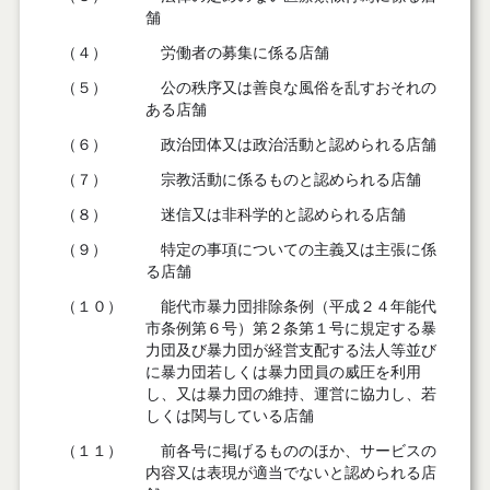
舗
（４）
労働者の募集に係る店舗
（５）
公の秩序又は善良な風俗を乱すおそれの
ある店舗
（６）
政治団体又は政治活動と認められる店舗
（７）
宗教活動に係るものと認められる店舗
（８）
迷信又は非科学的と認められる店舗
（９）
特定の事項についての主義又は主張に係
る店舗
（１０）
能代市暴力団排除条例（平成２４年能代
市条例第６号）第２条第１号に規定する暴
力団及び暴力団が経営支配する法人等並び
に暴力団若しくは暴力団員の威圧を利用
し、又は暴力団の維持、運営に協力し、若
しくは関与している店舗
（１１）
前各号に掲げるもののほか、サービスの
内容又は表現が適当でないと認められる店