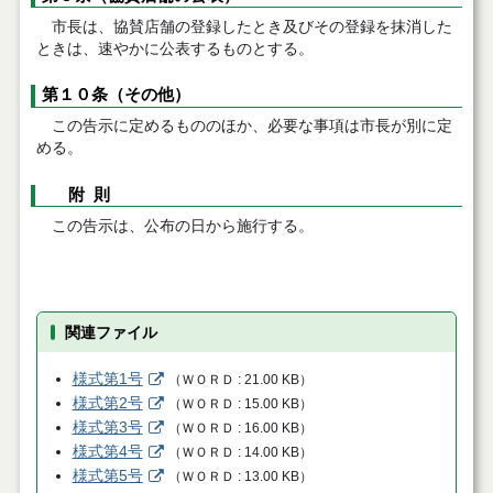
市長は、協賛店舗の登録したとき及びその登録を抹消した
ときは、速やかに公表するものとする。
第１０条（その他）
この告示に定めるもののほか、必要な事項は市長が別に定
める。
附 則
この告示は、公布の日から施行する。
関連ファイル
様式第1号
（
ＷＯＲＤ
21.00 KB
）
様式第2号
（
ＷＯＲＤ
15.00 KB
）
様式第3号
（
ＷＯＲＤ
16.00 KB
）
様式第4号
（
ＷＯＲＤ
14.00 KB
）
様式第5号
（
ＷＯＲＤ
13.00 KB
）