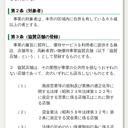
第２条（対象者）
事業の対象者は、本市の区域内に住所を有している６５歳
以上の者とする。
第３条（協賛店舗の登録）
事業の趣旨に賛同し、優待サービスを利用者に提供する施
設、店舗等を、高齢者買い物優待事業協賛店舗（以下「協賛
店舗」という。）として登録するものとする。
２ 協賛店舗は、その業態が事業の公共性を損なうおそれの
ない店舗であって、次のいずれにも該当しないものとする。
（１）
風俗営業等の規制及び業務の適正化等に
関する法律（昭和２３年法律第１２２号）
に規定する営業に係る店舗又はこれに類す
る店舗
（２）
貸金業法（昭和５８年法律第３２号）第
２条に規定する貸金業に係る店舗
（３）
法律の定めのない医療類似行為に係る店