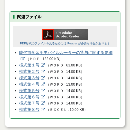
関連ファイル
PDF形式のファイルを見るためには Reader が必要な場合があります
能代市学習用モバイルルーターの貸与に関する要綱
（
ＰＤＦ
122.00 KB
）
様式第１号
（
ＷＯＲＤ
63.00 KB
）
様式第２号
（
ＷＯＲＤ
14.00 KB
）
様式第３号
（
ＷＯＲＤ
14.00 KB
）
様式第４号
（
ＷＯＲＤ
13.00 KB
）
様式第５号
（
ＷＯＲＤ
14.00 KB
）
様式第６号
（
ＷＯＲＤ
14.00 KB
）
様式第７号
（
ＷＯＲＤ
14.00 KB
）
様式第８号
（
ＥＸＣＥＬ
10.00 KB
）