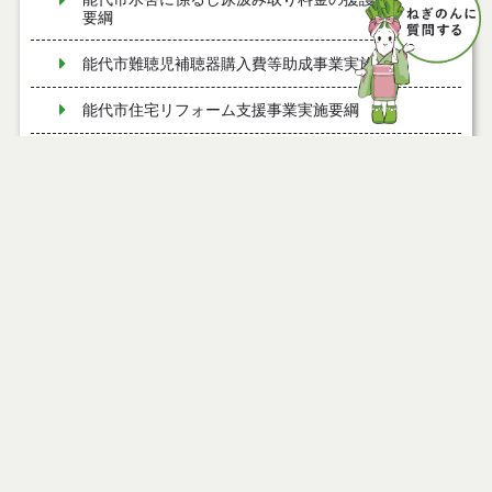
要綱
能代市難聴児補聴器購入費等助成事業実施要綱
能代市住宅リフォーム支援事業実施要綱
能代市風しん予防接種費補助金交付要綱
能代市歯周病検診実施要綱
ページ情報
公開日
2025年05月23日
能代市ふるさと納税推進事業実施要綱
最終更新日
2025年05月23日
能代市脳ドック検診費助成要綱
能代市産後ケア事業実施要綱
能代市すい臓等がんドック検診費助成要綱
ページトップ
能代市森林・林業活性化総合支援事業費補助金交付
庁舎案内
要綱