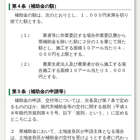
第４条（補助金の額）
補助金の額は、次のとおりとし、１，０００円未満を切り
捨てた額とする。
（１）
業者等に作業委託する場合作業委託費から
県補助金を除いた額に２分の１を乗じて得た
額とし、施工する面積１０アール当たり４，
０００円を上限とする。
（２）
農業生産法人及び農業者が自ら施工する場
合施工する面積１０アール当たり３，０００
円とする。
第５条（補助金の申請等）
補助金の申請、交付等については、次条及び第７条で定め
るもののほか、能代市補助金等の交付に関する規則（平成１
８年能代市規則第４５号。以下「規則」という。）に定める
ところによる。
２ 県補助金において、土地改良区が申請主体となる場合
は、土地改良区が補助金の交付を受けようとする者に代わっ