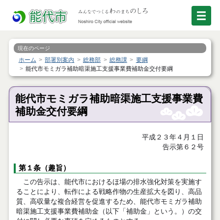
現在のページ
ホーム
部署別案内
総務部
総務課
要綱
能代市モミガラ補助暗渠施工支援事業費補助金交付要綱
能代市モミガラ補助暗渠施工支援事業費
補助金交付要綱
平成２３年４月１日
告示第６２号
第１条（趣旨）
この告示は、能代市におけるほ場の排水強化対策を実施す
ることにより、転作による戦略作物の生産拡大を図り、高品
質、高収量な複合経営を促進するため、能代市モミガラ補助
暗渠施工支援事業費補助金（以下「補助金」という。）の交