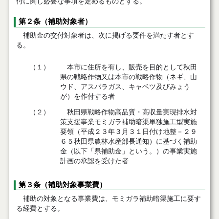
付に関し必要な事項を定めるものとする。
第２条（補助対象者）
補助金の交付対象者は、次に掲げる要件を満たす者とす
る。
（１）
本市に住所を有し、販売を目的として秋田
県の戦略作物又は本市の戦略作物（ネギ、山
ウド、アスパラガス、キャベツ及びみょう
が）を作付する者
（２）
秋田県戦略作物高品質・高収量実現排水対
策支援事業モミガラ補助暗渠単独施工型実施
要領（平成２３年３月３１日付け地整－２９
６５秋田県農林水産部長通知）に基づく補助
金（以下「県補助金」という。）の事業実施
計画の承認を受けた者
第３条（補助対象事業費）
補助の対象となる事業費は、モミガラ補助暗渠施工に要す
る経費とする。