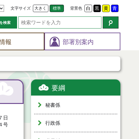
文字サイズ
大きく
標準
背景色
白
黒
黄
青
を検索
情報
部署別案内
要綱
秘書係
７日
行政係
４号