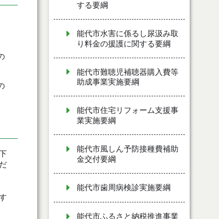
する要綱
能代市水害に係るし尿汲み取
り料金の援護に関する要綱
の
能代市難聴児補聴器購入費等
助成事業実施要綱
の
能代市住宅リフォーム支援事
業実施要綱
能代市風しん予防接種費補助
下
金交付要綱
だ
能代市歯周病検診実施要綱
す
能代市ふるさと納税推進事業