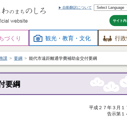
自動翻訳について
本
文
へ
サイト内
ちづくり
観光・
教育・
文化
行政
務課
要綱
能代市遠距離通学費補助金交付要綱
付要綱
平成２７年３月１
告示第１