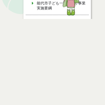
能代市子ども一時預かり事業
実施要綱
能代市財産の交換、譲与、無
償貸付等に関する条例に係る
未利用建物の利活用を行う事
業者の選定に関する取扱要綱
能代市総合計画推進会議設置
ページ情報
要綱
公開日
2015年05月27日
能代市公共施設等マネジメン
最終更新日
2023年12月19日
ト推進会議設置要綱
能代市帯状疱疹任意予防接種
費用助成要綱
ページトップ
能代市出産・子育て応援給付