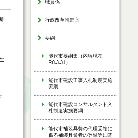
職員係
離
行政改革推進室
要綱
能代市要綱集（内容現在
生
R8.3.31）
能代市建設工事入札制度実施
要綱
に
能代市建設コンサルタント入
札制度実施要綱
能代市補装具費の代理受領に
係る補装具業者の登録等に関