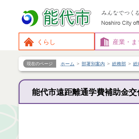
くらし
産業・
ま
ホーム
部署別案内
総務部
総
現在のページ
能代市遠距離通学費補助金交