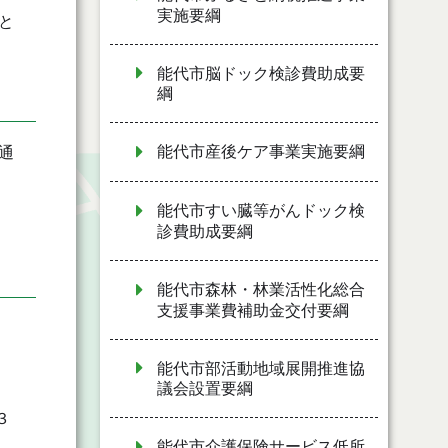
実施要綱
と
能代市脳ドック検診費助成要
綱
能代市産後ケア事業実施要綱
通
能代市すい臓等がんドック検
診費助成要綱
能代市森林・林業活性化総合
支援事業費補助金交付要綱
能代市部活動地域展開推進協
議会設置要綱
３
能代市介護保険サービス低所