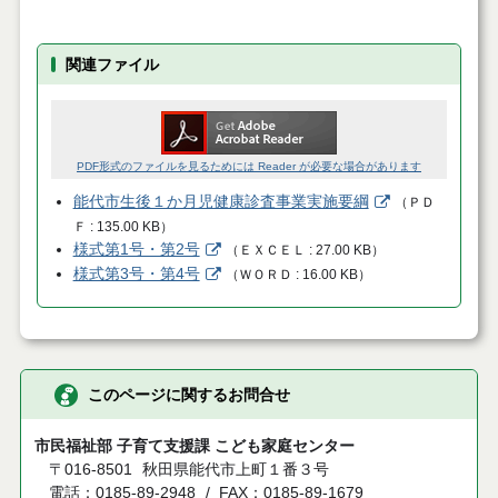
関連ファイル
PDF形式のファイルを見るためには Reader が必要な場合があります
能代市生後１か月児健康診査事業実施要綱
（
ＰＤ
Ｆ
135.00 KB
）
様式第1号・第2号
（
ＥＸＣＥＬ
27.00 KB
）
様式第3号・第4号
（
ＷＯＲＤ
16.00 KB
）
このページに関するお問合せ
市民福祉部 子育て支援課 こども家庭センター
〒016-8501
秋田県能代市上町１番３号
電話：0185-89-2948
FAX：0185-89-1679