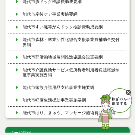
能代市脳ドック検診費助成要綱
能代市産後ケア事業実施要綱
能代市すい臓等がんドック検診費助成要綱
能代市森林・林業活性化総合支援事業費補助金交付
要綱
能代市部活動地域展開推進協議会設置要綱
能代市介護保険サービス低所得者利用者負担軽減制
度事業実施要綱
能代市家族介護用品支給事業実施要綱
能代市軽度生活援助事業実施要綱
能代市はり、きゅう、マッサージ施術費助成要綱
能代市寝たきり高齢者等訪問理容サービス事業実施
要綱
ページ情報