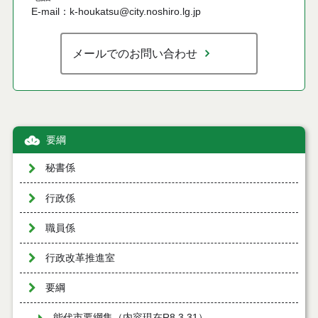
E-mail：k-houkatsu@city.noshiro.lg.jp
メールでのお問い合わせ
要綱
秘書係
行政係
職員係
行政改革推進室
要綱
能代市要綱集（内容現在R8.3.31）