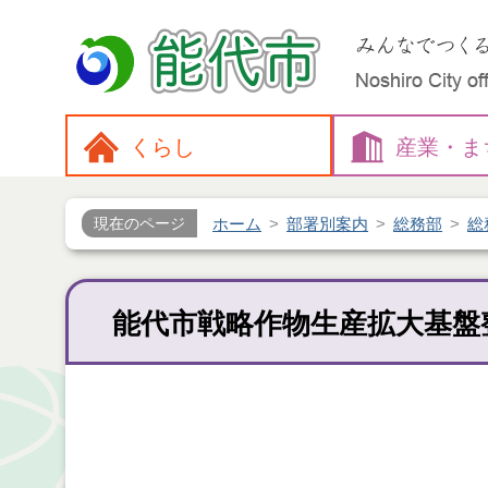
くらし
産業・
ま
ホーム
部署別案内
総務部
総
現在のページ
能代市戦略作物生産拡大基盤