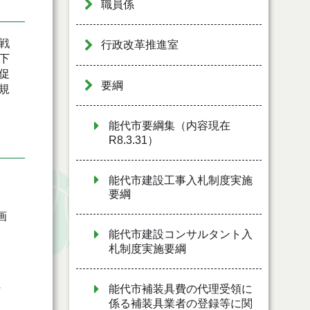
職員係
戦
行政改革推進室
下
促
要綱
規
能代市要綱集（内容現在
R8.3.31）
能代市建設工事入札制度実施
要綱
画
能代市建設コンサルタント入
札制度実施要綱
に
能代市補装具費の代理受領に
係る補装具業者の登録等に関