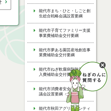
せ
能代市まち・ひと・しごと創
生総合戦略会議設置要綱
能代市子育てファミリー支援
事業費補助金交付要綱
能代市夢ある園芸産地創造事
業費補助金交付要綱
能代市ねぎ軟腐病防除薬剤購
入費補助金交付要綱
能代市消費者安全確保地域協
議会設置要綱
能代市秋田アグリフロンティ