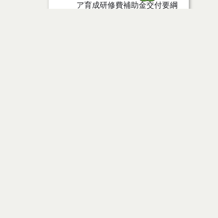
ア育成研修費補助金交付要綱
能代市地域で学べ！農業技術
研修事業実施要綱
能代市移住・就業支援金交付
ページ情報
要綱
公開日
2023年11月16日
能代市すこやか子育て支援事
最終更新日
2023年11月16日
業実施要綱
能代市ファミリーサポートセ
ンター事業実施要綱
ページトップ
能代市親子つどいの広場事業
実施要綱
時間
お問い合わせ