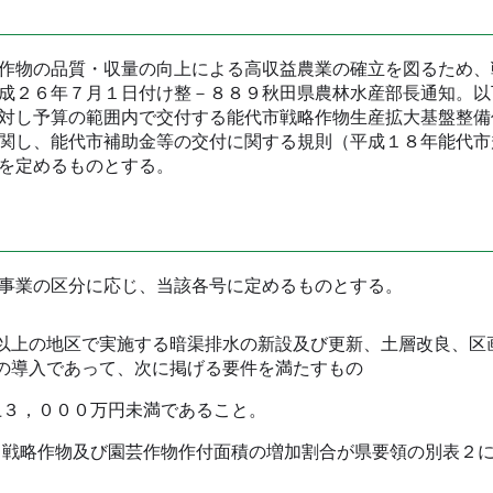
作物の品質・収量の向上による高収益農業の確立を図るため、
成２６年７月１日付け整－８８９秋田県農林水産部長通知。以
対し予算の範囲内で交付する能代市戦略作物生産拡大基盤整備
関し、能代市補助金等の交付に関する規則（平成１８年能代市
を定めるものとする。
事業の区分に応じ、当該各号に定めるものとする。
上の地区で実施する暗渠排水の新設及び更新、土層改良、区
の導入であって、次に掲げる要件を満たすもの
３，０００万円未満であること。
戦略作物及び園芸作物作付面積の増加割合が県要領の別表２