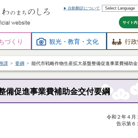
自動翻訳について
本
文
へ
サイト内
ちづくり
観光・
教育・
文化
行政
務課
要綱
能代市戦略作物生産拡大基盤整備促進事業費補助金
整備促進事業費補助金交付要綱
令和２年４月
告示第６