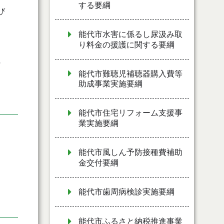
する要綱
び
能代市水害に係るし尿汲み取
り料金の援護に関する要綱
に
能代市難聴児補聴器購入費等
助成事業実施要綱
能代市住宅リフォーム支援事
業実施要綱
能代市風しん予防接種費補助
金交付要綱
能代市歯周病検診実施要綱
能代市ふるさと納税推進事業