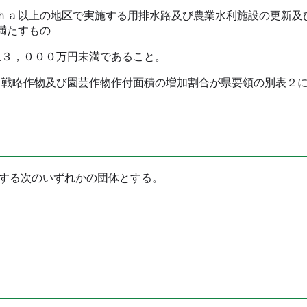
ａ以上の地区で実施する用排水路及び農業水利施設の更新及
満たすもの
３，０００万円未満であること。
戦略作物及び園芸作物作付面積の増加割合が県要領の別表２
する次のいずれかの団体とする。