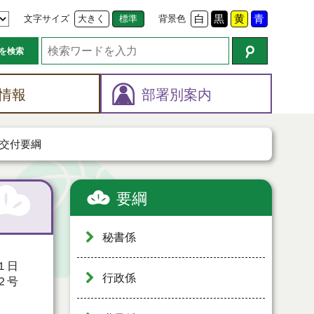
文字サイズ
大きく
標準
背景色
白
黒
黄
青
を検索
情報
部署別案内
交付要綱
要綱
秘書係
１日
行政係
２号